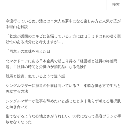
検索
v
i
今流行っているぬい活とは？大人も夢中になる楽しみ方と人気が広が
g
る理由を解説
a
「乾燥が誘因のニキビに苦悩している」方にはセラミドはもの凄く実
効性のある成分だと考えますが…。
t
「同意」の意味を考えた日
i
北マケドニアにある日本企業で起こり得る「経営者と社員の格差問
o
題」！社員の時間と労働力が消耗品になる危険性
競馬と投資、似ているようで違う話
n
シングルマザーに派遣の仕事は向いている？｜柔軟な働き方で生活と
両立する方法
シングルマザーが仕事を辞めたいと感じたとき｜焦らず考える選択肢
と向き合い方
指でなぞるような心地よさがうれしい。30代になって美容ブラシが手
放せなくなった