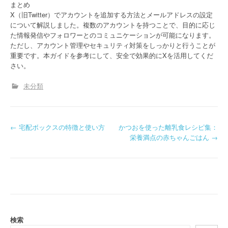
まとめ
X（旧Twitter）でアカウントを追加する方法とメールアドレスの設定
について解説しました。複数のアカウントを持つことで、目的に応じ
た情報発信やフォロワーとのコミュニケーションが可能になります。
ただし、アカウント管理やセキュリティ対策をしっかりと行うことが
重要です。本ガイドを参考にして、安全で効果的にXを活用してくだ
さい。
未分類
P
←
宅配ボックスの特徴と使い方
かつおを使った離乳食レシピ集：
栄養満点の赤ちゃんごはん
→
o
s
t
n
a
検索