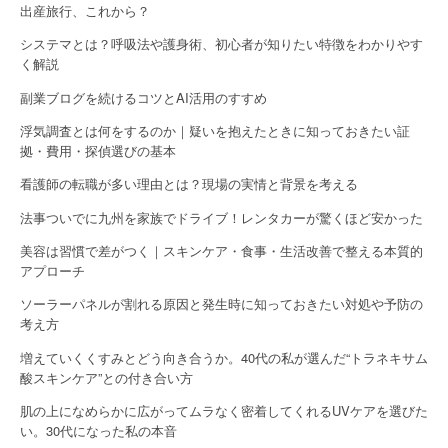
出産旅行、これから？
システマとは？呼吸法や護身術、初心者が知りたい特徴をわかりやす
く解説
副業ブログを続けるコツとAI活用のすすめ
浮気調査とは何をするのか｜疑いを抱えたときに知っておきたい証
拠・費用・探偵選びの基本
看護師の転職が多い理由とは？現場の実情と背景を考える
法事ついでに九州を家族でドライブ！レンタカーが驚くほど安かった
美容は習慣で差がつく｜スキンケア・食事・生活改善で整える本質的
アプローチ
ソーラーパネルが割れる原因と発生時に知っておきたい対処や予防の
考え方
増えていくくすみとどう向き合うか。40代の私が選んだ“トラネキサム
酸スキンケア”との付き合い方
肌の上になめらかに広がってムラなく密着してくれるUVケアを選びた
い。30代になった私の本音