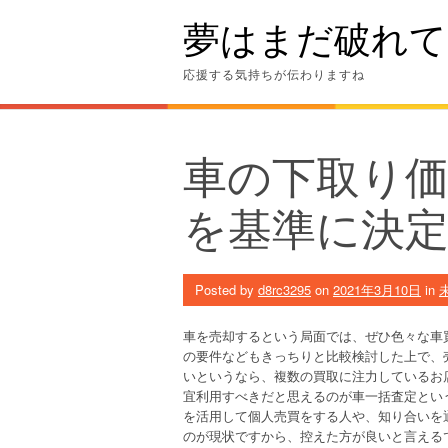
Skip
夢はまだ破れて
to
content
応援する気持ちが伝わりますね
車の下取り
を基準に決
Posted by
d8rc3295
on
2021年3月10日
in
車を売却するという局面では、ぜひ色々な車
の要件などもきっちりと比較検討した上で、
いというなら、複数の買取に注力しているお
宜利用すべきだと思えるのが車一括査定とい
を活用して個人売買をする人や、知り合いを
のが現状ですから、控えた方が良いと言える