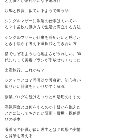
と労働力が消耗品になる危険性
競馬と投資、似ているようで違う話
シングルマザーに派遣の仕事は向いてい
る？｜柔軟な働き方で生活と両立する方法
シングルマザーが仕事を辞めたいと感じた
とき｜焦らず考える選択肢と向き合い方
指でなぞるような心地よさがうれしい。30
代になって美容ブラシが手放せなくなった
出産旅行、これから？
システマとは？呼吸法や護身術、初心者が
知りたい特徴をわかりやすく解説
副業ブログを続けるコツとAI活用のすすめ
浮気調査とは何をするのか｜疑いを抱えた
ときに知っておきたい証拠・費用・探偵選
びの基本
看護師の転職が多い理由とは？現場の実情
と背景を考える