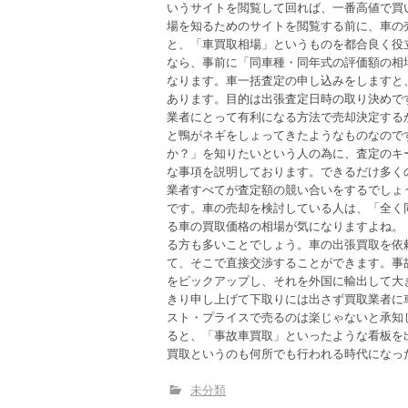
いうサイトを閲覧して回れば、一番高値で買
場を知るためのサイトを閲覧する前に、車の
と、「車買取相場」というものを都合良く役
なら、事前に「同車種・同年式の評価額の相
なります。車一括査定の申し込みをしますと
あります。目的は出張査定日時の取り決めで
業者にとって有利になる方法で売却決定する
と鴨がネギをしょってきたようなものなので
か？」を知りたいという人の為に、査定のキ
な事項を説明しております。できるだけ多く
業者すべてが査定額の競い合いをするでしょ
です。車の売却を検討している人は、「全く
る車の買取価格の相場が気になりますよね。
る方も多いことでしょう。車の出張買取を依
て、そこで直接交渉することができます。事
をピックアップし、それを外国に輸出して大
きり申し上げて下取りには出さず買取業者に
スト・プライスで売るのは楽じゃないと承知
ると、「事故車買取」といったような看板を
買取というのも何所でも行われる時代になっ
未分類