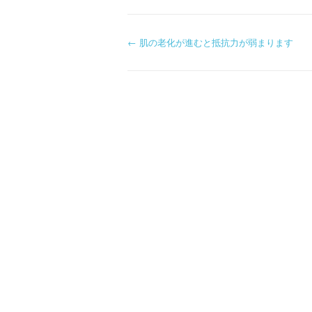
P
←
肌の老化が進むと抵抗力が弱まります
o
s
t
n
a
v
i
g