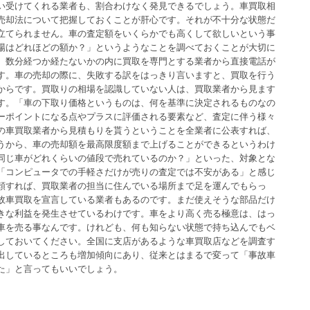
い受けてくれる業者も、割合わけなく発見できるでしょう。車買取相
売却法について把握しておくことが肝心です。それが不十分な状態だ
立てられません。車の査定額をいくらかでも高くして欲しいという事
場はどれほどの額か？」というようなことを調べておくことが大切に
、数分経つか経たないかの内に買取を専門とする業者から直接電話が
す。車の売却の際に、失敗する訳をはっきり言いますと、買取を行う
からです。買取りの相場を認識していない人は、買取業者から見ます
す。「車の下取り価格というものは、何を基準に決定されるものなの
ーポイントになる点やプラスに評価される要素など、査定に伴う様々
の車買取業者から見積もりを貰うということを全業者に公表すれば、
うから、車の売却額を最高限度額まで上げることができるというわけ
同じ車がどれくらいの値段で売れているのか？」といった、対象とな
「コンピュータでの手軽さだけが売りの査定では不安がある」と感じ
頼すれば、買取業者の担当に住んでいる場所まで足を運んでもらっ
故車買取を宣言している業者もあるのです。まだ使えそうな部品だけ
きな利益を発生させているわけです。車をより高く売る極意は、はっ
車を売る事なんです。けれども、何も知らない状態で持ち込んでもベ
しておいてください。全国に支店があるような車買取店などを調査す
出しているところも増加傾向にあり、従来とはまるで変って「事故車
た」と言ってもいいでしょう。