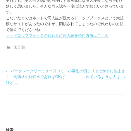
それでも、その同人誌がきっかけで漫画家になる人が多くなったので
嬉しく思いました。そんな同人誌を一度は読んで欲しいと願っていま
す。
こないだまではネットで同人誌が読めるドロップブックスという大規
模なサイトがあったのですが、閉鎖されてしまったので代わりの方法
で読んでくださいね。
＞＞ドロップブックスの代わりに同人誌を読む方法はこちら
未分類
P
←
パークレークリーミュー口コミ
小学生の頃よりそばかすに悩まさ
｜「高価格の化粧水であればOKだ
れているような人は
→
o
けど…。
s
t
n
a
検索