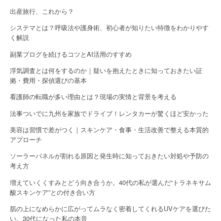
出産旅行、これから？
システマとは？呼吸法や護身術、初心者が知りたい特徴をわかりやす
く解説
副業ブログを続けるコツとAI活用のすすめ
浮気調査とは何をするのか｜疑いを抱えたときに知っておきたい証
拠・費用・探偵選びの基本
看護師の転職が多い理由とは？現場の実情と背景を考える
法事ついでに九州を家族でドライブ！レンタカーが驚くほど安かった
美容は習慣で差がつく｜スキンケア・食事・生活改善で整える本質的
アプローチ
ソーラーパネルが割れる原因と発生時に知っておきたい対処や予防の
考え方
増えていくくすみとどう向き合うか。40代の私が選んだ“トラネキサム
酸スキンケア”との付き合い方
肌の上になめらかに広がってムラなく密着してくれるUVケアを選びた
い。30代になった私の本音