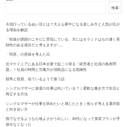
v
検索
i
g
今流行っているぬい活とは？大人も夢中になる楽しみ方と人気が広が
る理由を解説
a
「乾燥が誘因のニキビに苦悩している」方にはセラミドはもの凄く実
t
効性のある成分だと考えますが…。
i
「同意」の意味を考えた日
o
北マケドニアにある日本企業で起こり得る「経営者と社員の格差問
題」！社員の時間と労働力が消耗品になる危険性
n
競馬と投資、似ているようで違う話
シングルマザーに派遣の仕事は向いている？｜柔軟な働き方で生活と
両立する方法
シングルマザーが仕事を辞めたいと感じたとき｜焦らず考える選択肢
と向き合い方
指でなぞるような心地よさがうれしい。30代になって美容ブラシが手
放せなくなった