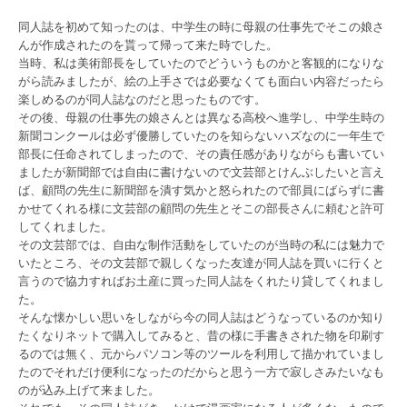
同人誌を初めて知ったのは、中学生の時に母親の仕事先でそこの娘さ
んが作成されたのを貰って帰って来た時でした。
当時、私は美術部長をしていたのでどういうものかと客観的になりな
がら読みましたが、絵の上手さでは必要なくても面白い内容だったら
楽しめるのが同人誌なのだと思ったものです。
その後、母親の仕事先の娘さんとは異なる高校へ進学し、中学生時の
新聞コンクールは必ず優勝していたのを知らないハズなのに一年生で
部長に任命されてしまったので、その責任感がありながらも書いてい
ましたが新聞部では自由に書けないので文芸部とけんぶしたいと言え
ば、顧問の先生に新聞部を潰す気かと怒られたので部員にばらずに書
かせてくれる様に文芸部の顧問の先生とそこの部長さんに頼むと許可
してくれました。
その文芸部では、自由な制作活動をしていたのが当時の私には魅力で
いたところ、その文芸部で親しくなった友達が同人誌を買いに行くと
言うので協力すればお土産に買った同人誌をくれたり貸してくれまし
た。
そんな懐かしい思いをしながら今の同人誌はどうなっているのか知り
たくなりネットで購入してみると、昔の様に手書きされた物を印刷す
るのでは無く、元からパソコン等のツールを利用して描かれていまし
たのでそれだけ便利になったのだからと思う一方で寂しさみたいなも
のが込み上げて来ました。