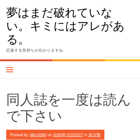
Skip
夢はまだ破れていな
to
content
い。キミにはアレがあ
る。
応援する気持ちが伝わりますね
同人誌を一度は読ん
で下さい
Posted by
d8rc3295
on
2020年12月22日
in
未分類