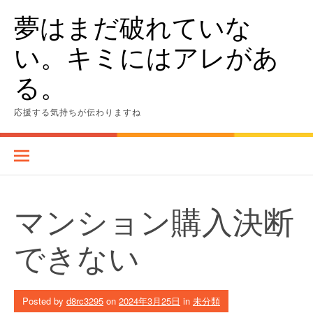
Skip
夢はまだ破れていな
to
content
い。キミにはアレがあ
る。
応援する気持ちが伝わりますね
マンション購入決断
できない
Posted by
d8rc3295
on
2024年3月25日
in
未分類