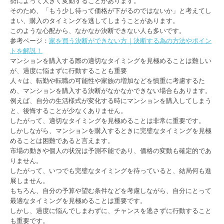
勢によって大きく変動することがあります。
そのため、「もう少し待って価格が下がるのではないか」と考えてし
まい、購入のタイミングを逃してしまうことがあります。
このような心配から、なかなか決断できない人も多いです。
参考ページ：
家を買う決断ができない方｜決断する為の方法やポイン
トを解説！
マンションを購入する際の適切なタイミングを見極めることは難しい
が、過度に悩まずに行動することも重要
人々は、転勤や転職の可能性や家族の増加などを慎重に考慮するた
め、マンションを購入する決断がなかなかできない場合もあります。
例えば、自分の生活様式が変化する時にマンションを購入してしまう
と、後悔することが少なくありません。
したがって、適切なタイミングを見極めることは非常に重要です。
しかしながら、マンションを購入するときに完璧なタイミングを見極
めることは困難であると言えます。
市場の動きや個人の状況は予測不能であり、価格の変動も確定的であ
りません。
したがって、いつでも完璧なタイミングを待っていると、結局何も進
展しません。
もちろん、自分の予算や望む条件などを考慮しながら、自分にとって
最適なタイミングを見極めることは重要です。
しかし、過度に悩んでしまわずに、チャンスを逃さずに行動すること
も重要です。