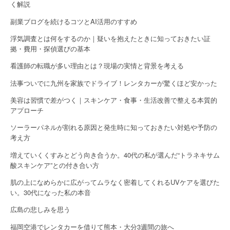
く解説
副業ブログを続けるコツとAI活用のすすめ
浮気調査とは何をするのか｜疑いを抱えたときに知っておきたい証
拠・費用・探偵選びの基本
看護師の転職が多い理由とは？現場の実情と背景を考える
法事ついでに九州を家族でドライブ！レンタカーが驚くほど安かった
美容は習慣で差がつく｜スキンケア・食事・生活改善で整える本質的
アプローチ
ソーラーパネルが割れる原因と発生時に知っておきたい対処や予防の
考え方
増えていくくすみとどう向き合うか。40代の私が選んだ“トラネキサム
酸スキンケア”との付き合い方
肌の上になめらかに広がってムラなく密着してくれるUVケアを選びた
い。30代になった私の本音
広島の悲しみを思う
福岡空港でレンタカーを借りて熊本・大分3週間の旅へ