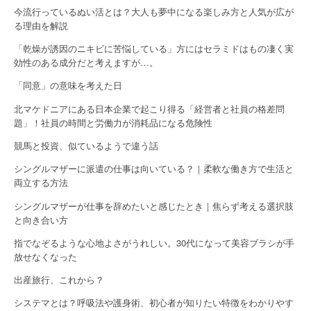
i
今流行っているぬい活とは？大人も夢中になる楽しみ方と人気が広が
g
る理由を解説
a
「乾燥が誘因のニキビに苦悩している」方にはセラミドはもの凄く実
効性のある成分だと考えますが…。
t
「同意」の意味を考えた日
i
北マケドニアにある日本企業で起こり得る「経営者と社員の格差問
o
題」！社員の時間と労働力が消耗品になる危険性
競馬と投資、似ているようで違う話
n
シングルマザーに派遣の仕事は向いている？｜柔軟な働き方で生活と
両立する方法
シングルマザーが仕事を辞めたいと感じたとき｜焦らず考える選択肢
と向き合い方
指でなぞるような心地よさがうれしい。30代になって美容ブラシが手
放せなくなった
出産旅行、これから？
システマとは？呼吸法や護身術、初心者が知りたい特徴をわかりやす