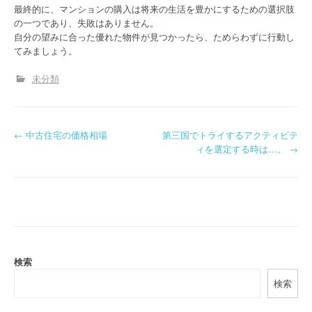
最終的に、マンションの購入は将来の生活を豊かにするための選択肢
の一つであり、失敗はありません。
自分の望みに合った優れた物件が見つかったら、ためらわずに行動し
てみましょう。
未分類
P
←
中古住宅の価格相場
第三国でトライするアクティビテ
ィを選定する時は…。
→
o
s
t
n
a
検索
検索
v