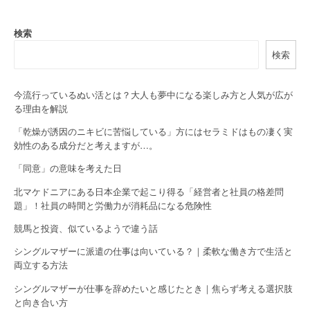
n
a
検索
検索
v
i
今流行っているぬい活とは？大人も夢中になる楽しみ方と人気が広が
g
る理由を解説
a
「乾燥が誘因のニキビに苦悩している」方にはセラミドはもの凄く実
効性のある成分だと考えますが…。
t
「同意」の意味を考えた日
i
北マケドニアにある日本企業で起こり得る「経営者と社員の格差問
o
題」！社員の時間と労働力が消耗品になる危険性
競馬と投資、似ているようで違う話
n
シングルマザーに派遣の仕事は向いている？｜柔軟な働き方で生活と
両立する方法
シングルマザーが仕事を辞めたいと感じたとき｜焦らず考える選択肢
と向き合い方