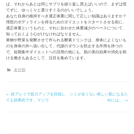
ば、それからあとは同じサプリを繰り返し買えばいいので、まずは慌
てずに、ゆっくりと選りすぐるのがいいでしょう。
あなた自身の維持すべき適正体重に関して正しい知識はありますか？
理想のボディラインを得るためのダイエットをスタートさせる前に、
適正体重というものと、それに合わせた体重減少のペースについて、
知っておくよう心がけなければなりません。
果物や野菜を発酵させて作られる酵素ドリンクは、身体によくないも
のを身体の外へ追い出して、代謝のダウンを防止する作用を持つの
で、短期集中ダイエットへの活用の他にも、肌の美白効果や消化を助
ける働きもあるとして、注目を集めています。
未分類
P
←
鉄アレイで筋力アップを目指し
シミが全くない美しい肌になるた
ても効果的です、マジで
めには…
→
o
s
t