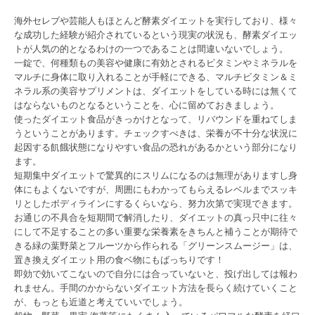
海外セレブや芸能人もほとんど酵素ダイエットを実行しており、様々
な成功した経験が紹介されているという現実の状況も、酵素ダイエッ
トが人気の的となるわけの一つであることは間違いないでしょう。
一錠で、何種類もの美容や健康に有効とされるビタミンやミネラルを
マルチに身体に取り入れることが手軽にできる、マルチビタミン＆ミ
ネラル系の美容サプリメントは、ダイエットをしている時には無くて
はならないものとなるということを、心に留めておきましょう。
使ったダイエット食品がきっかけとなって、リバウンドを重ねてしま
うということがあります。チェックすべきは、栄養が不十分な状況に
起因する飢餓状態になりやすい食品の恐れがあるかという部分になり
ます。
短期集中ダイエットで驚異的にスリムになるのは無理がありますし身
体にもよくないですが、周囲にもわかってもらえるレベルまでスッキ
リとしたボディラインにするくらいなら、努力次第で実現できます。
お通じの不具合を短期間で解消したり、ダイエットの真っ只中に往々
にして不足することの多い重要な栄養素をきちんと補うことが期待で
きる緑の葉野菜とフルーツから作られる「グリーンスムージー」は、
置き換えダイエット用の食ベ物にもばっちりです！
即効で効いてこないので自分には合っていないと、投げ出しては報わ
れません。手間のかからないダイエット方法を長らく続けていくこと
が、もっとも近道と考えていいでしょう。