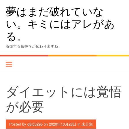
Skip
夢はまだ破れていな
to
content
い。キミにはアレがあ
る。
応援する気持ちが伝わりますね
ダイエットには覚悟
が必要
Posted by
d8rc3295
on
2020年10月28日
in
未分類