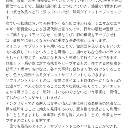
穀物、野菜、果実 海藻等にたくさん入っているパワフルな酵素を経口
摂取することで、新陳代謝の向上につなげていき、熱量が消費されや
すい痩せ体質へと引っ張っていくのが、酵素ダイエットのプロセスで
す。
寝ている状態においても身体を守るために使われる、ミニマムなエネ
ルギー消費量のことを基礎代謝と言うのです。日常の活動や運動によ
って筋力をよりアップさせ、心臓ならびに肺の機能をアップさせれ
ば、健康的に美しくなるために重要な基礎代謝が上昇します。
ダイエットサプリメントを用いることで、健康面を現状よりもいい方
向へ改良していくということを可能にし、崩れがちな心身のバランス
をしっかり整えて、元気になる方へと誘導して行くことができます。
熱量カット系や食に対する執着をセーブするもの、多すぎる体脂肪を
効率よく燃やすものなど、各々の事情に合わせて使い分けをすること
が、色々な種類のあるダイエットサプリメントならできます。
サプリメントというものは、実際にダイエット自体の一助となるもの
に過ぎず、本人が努力することに大きな意味があります。ダイエット
をやり遂げることは、絶対に甘いものではないという事実は、覚悟し
ておかないと大変かもしれません。
テングサからできる寒天は食事が済んだ後に生じる血糖値の急激な上
昇を緩和することに効力を発揮するので、置き換え食品として利用す
ることもできますし、食事前に少量を胃に入れることで、食欲をセー
ブするのにもいい食材です。
一度でも最高のダイエットサプリメントにめぐり合うことができれ