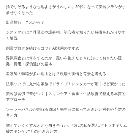
指でなぞるような心地よさがうれしい。30代になって美容ブラシが手
放せなくなった
出産旅行、これから？
システマとは？呼吸法や護身術、初心者が知りたい特徴をわかりやす
く解説
副業ブログを続けるコツとAI活用のすすめ
浮気調査とは何をするのか｜疑いを抱えたときに知っておきたい証
拠・費用・探偵選びの基本
看護師の転職が多い理由とは？現場の実情と背景を考える
法事ついでに九州を家族でドライブ！レンタカーが驚くほど安かった
美容は習慣で差がつく｜スキンケア・食事・生活改善で整える本質的
アプローチ
ソーラーパネルが割れる原因と発生時に知っておきたい対処や予防の
考え方
増えていくくすみとどう向き合うか。40代の私が選んだ“トラネキサム
酸スキンケア”との付き合い方