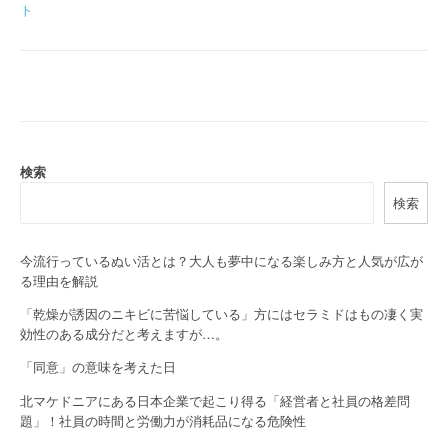
ト
s
t
n
a
v
検索
i
検索
g
今流行っているぬい活とは？大人も夢中になる楽しみ方と人気が広が
a
る理由を解説
t
「乾燥が誘因のニキビに苦悩している」方にはセラミドはもの凄く実
効性のある成分だと考えますが…。
i
「同意」の意味を考えた日
o
北マケドニアにある日本企業で起こり得る「経営者と社員の格差問
n
題」！社員の時間と労働力が消耗品になる危険性