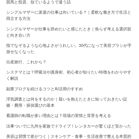
競馬と投資、似ているようで違う話
シングルマザーに派遣の仕事は向いている？｜柔軟な働き方で生活と
両立する方法
シングルマザーが仕事を辞めたいと感じたとき｜焦らず考える選択肢
と向き合い方
指でなぞるような心地よさがうれしい。30代になって美容ブラシが手
放せなくなった
出産旅行、これから？
システマとは？呼吸法や護身術、初心者が知りたい特徴をわかりやす
く解説
副業ブログを続けるコツとAI活用のすすめ
浮気調査とは何をするのか｜疑いを抱えたときに知っておきたい証
拠・費用・探偵選びの基本
看護師の転職が多い理由とは？現場の実情と背景を考える
法事ついでに九州を家族でドライブ！レンタカーが驚くほど安かった
美容は習慣で差がつく｜スキンケア・食事・生活改善で整える本質的