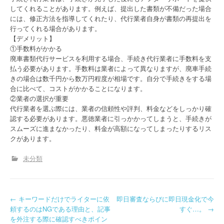
してくれることがあります。例えば、提出した書類が不備だった場合
には、修正方法を指導してくれたり、代行業者自身が書類の再提出を
行ってくれる場合があります。
【デメリット】
①手数料がかかる
廃車書類代行サービスを利用する場合、手続き代行業者に手数料を支
払う必要があります。手数料は業者によって異なりますが、廃車手続
きの場合は数千円から数万円程度が相場です。自分で手続きをする場
合に比べて、コストがかかることになります。
②業者の選択が重要
代行業者を選ぶ際には、業者の信頼性や評判、料金などをしっかり確
認する必要があります。悪徳業者に引っかかってしまうと、手続きが
スムーズに進まなかったり、料金が高額になってしまったりするリス
クがあります。
未分類
P
←
キーワードだけでライターに依
即日審査ならびに即日現金化で今
頼するのはNGである理由と、記事
すぐ…。
→
o
を外注する際に確認すべきポイン