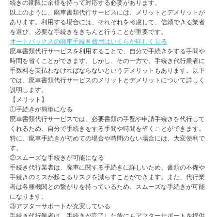
続きの期限に余裕を持って対応する必要があります。
以上のように、廃車書類代行サービスには、メリットとデメリットが
あります。利用する場合には、それぞれを考慮して、信頼できる業者
を選び、必要な手続きをきちんと行うことが重要です。
オートバックスの廃車手続き費用はいくらか詳しく見る
廃車書類代行サービスを利用することで、自分で手続きをする手間や
時間を省くことができます。しかし、その一方で、手続き代行業者に
手数料を支払わなければならないというデメリットもあります。以下
では、廃車書類代行サービスのメリットとデメリットについて詳しく
説明します。
【メリット】
①手続きが簡単になる
廃車書類代行サービスでは、必要書類の手配や申請手続きを代行して
くれるため、自分で手続きをする手間や時間を省くことができます。
特に、廃車手続きが初めての場合や時間のない場合には、大変便利で
す。
②スムーズな手続きが可能になる
手続き代行業者は、廃車に関する手続きに詳しいため、書類の不備や
手続きのミスが起こるリスクを減らすことができます。また、代行業
者は各種機関との繋がりを持っているため、スムーズな手続きが可能
になります。
③アフターサポートが充実している
手続き代行業者は、手続きが完了した後にもアフターサポートを提供