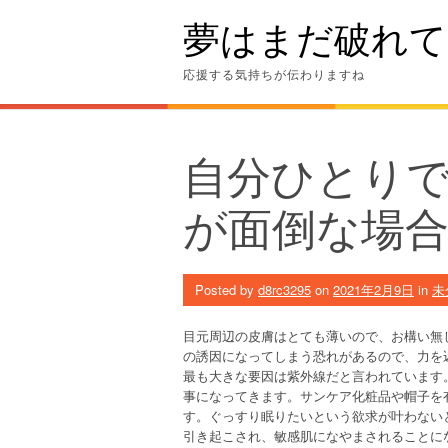
Skip
夢はまだ破れて
to
content
応援する気持ちが伝わりますね
自分ひとり
が面倒な場
Posted by
d8rc3295
on
2021年2月9日
in
未
目元周辺の皮膚はとても薄いので、お構い無
の誘因になってしまう恐れがあるので、力を
最も大きな要因は紫外線だと言われています
事になってきます。サンケア化粧品や帽子を
す。ぐっすり眠りたいという欲求が叶わない
引き起こされ、敏感肌になやまされることに