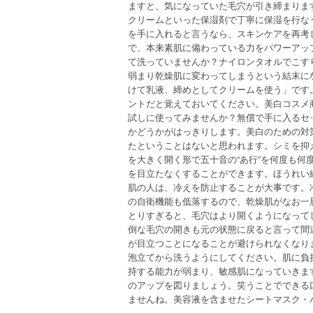
ますと、気になっていた毛穴が引き締まりま
クリームといった保湿剤で丁寧に保湿を行な
を手に入れると言うなら、スキンケアを再考
で、本来素肌に備わっている力をパワーアッ
て洗っていませんか？ナイロンタオルでこす
弱まり乾燥肌に変わってしまうという結末に
けて乳液、締めとしてクリームを使う」です
ントだと覚えておいてください。美白コスメ
試しに使ってみませんか？無償で手に入るセ
かどうかがはっきりします。美白のための対
たということはないと思われます。シミを抑
を大きく開く形で五十音の“あ行”を何度も
を目立たなくすることができます。ほうれい
肌の人は、冷えを防止することが大事です。
の自衛機能も低落するので、乾燥肌がなお一
とりすぎると、毛穴はより開くようになって
倒な毛穴の開きも元の状態に戻ると言って間
が目立つことになることが避けられなくなり
泡立てから洗うようにしてください。肌に負
持する能力が弱まり、敏感肌になっていきま
のアップを図りましょう。笑うことでできる
ませんね。美容液を含ませたシートマスク・