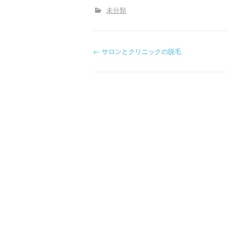
未分類
P
←
サロンとクリニックの脱毛
o
s
t
n
a
v
i
g