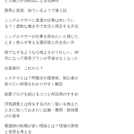
と労働力が消耗品になる危険性
競馬と投資、似ているようで違う話
シングルマザーに派遣の仕事は向いてい
る？｜柔軟な働き方で生活と両立する方法
シングルマザーが仕事を辞めたいと感じた
とき｜焦らず考える選択肢と向き合い方
指でなぞるような心地よさがうれしい。30
代になって美容ブラシが手放せなくなった
出産旅行、これから？
システマとは？呼吸法や護身術、初心者が
知りたい特徴をわかりやすく解説
副業ブログを続けるコツとAI活用のすすめ
浮気調査とは何をするのか｜疑いを抱えた
ときに知っておきたい証拠・費用・探偵選
びの基本
看護師の転職が多い理由とは？現場の実情
と背景を考える