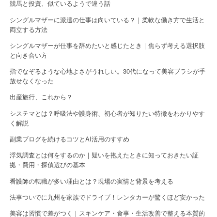
競馬と投資、似ているようで違う話
シングルマザーに派遣の仕事は向いている？｜柔軟な働き方で生活と
両立する方法
シングルマザーが仕事を辞めたいと感じたとき｜焦らず考える選択肢
と向き合い方
指でなぞるような心地よさがうれしい。30代になって美容ブラシが手
放せなくなった
出産旅行、これから？
システマとは？呼吸法や護身術、初心者が知りたい特徴をわかりやす
く解説
副業ブログを続けるコツとAI活用のすすめ
浮気調査とは何をするのか｜疑いを抱えたときに知っておきたい証
拠・費用・探偵選びの基本
看護師の転職が多い理由とは？現場の実情と背景を考える
法事ついでに九州を家族でドライブ！レンタカーが驚くほど安かった
美容は習慣で差がつく｜スキンケア・食事・生活改善で整える本質的