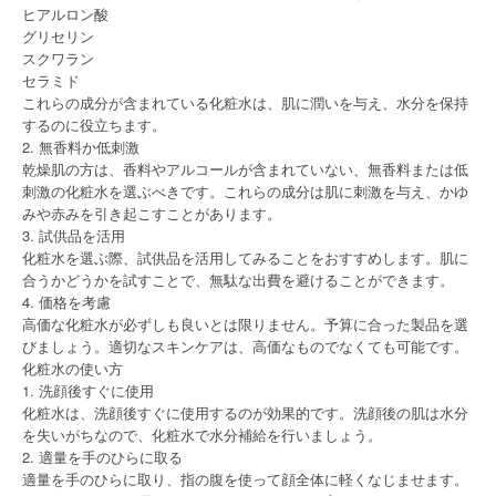
ヒアルロン酸
グリセリン
スクワラン
セラミド
これらの成分が含まれている化粧水は、肌に潤いを与え、水分を保持
するのに役立ちます。
2. 無香料か低刺激
乾燥肌の方は、香料やアルコールが含まれていない、無香料または低
刺激の化粧水を選ぶべきです。これらの成分は肌に刺激を与え、かゆ
みや赤みを引き起こすことがあります。
3. 試供品を活用
化粧水を選ぶ際、試供品を活用してみることをおすすめします。肌に
合うかどうかを試すことで、無駄な出費を避けることができます。
4. 価格を考慮
高価な化粧水が必ずしも良いとは限りません。予算に合った製品を選
びましょう。適切なスキンケアは、高価なものでなくても可能です。
化粧水の使い方
1. 洗顔後すぐに使用
化粧水は、洗顔後すぐに使用するのが効果的です。洗顔後の肌は水分
を失いがちなので、化粧水で水分補給を行いましょう。
2. 適量を手のひらに取る
適量を手のひらに取り、指の腹を使って顔全体に軽くなじませます。