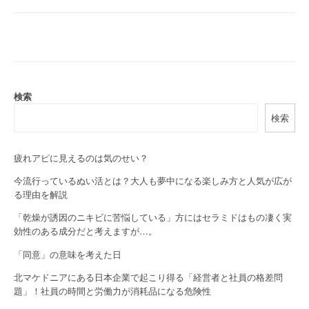
o
s
t
n
a
検索
検索
v
i
疲れアピに見えるのは気のせい？
g
今流行っているぬい活とは？大人も夢中になる楽しみ方と人気が広が
a
る理由を解説
「乾燥が誘因のニキビに苦悩している」方にはセラミドはもの凄く実
t
効性のある成分だと考えますが…。
i
「同意」の意味を考えた日
o
北マケドニアにある日本企業で起こり得る「経営者と社員の格差問
題」！社員の時間と労働力が消耗品になる危険性
n