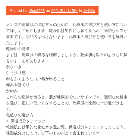
Posted by
d8rc3295
on
2024年1月15日
in
未分類
メンズの乾燥肌に悩む方々のために、化粧水の選び方と使い方につい
て詳しくご紹介します。乾燥肌は男性にも多く見られ、適切なケアが
重要です。商品名は出さないまま、化粧水の選び方と使い方を解説い
たします。
乾燥肌の特徴
まずは、乾燥肌の特徴を理解しましょう。乾燥肌は以下のような症状
を示すことがあります：
かさつき
引っ張り感
粉をふくような白い粉が出ること
赤みやほてり
かゆみ
これらの症状が出ると、肌が健康的でないサインです。適切な化粧水
を選び、正しい使い方をすることで、乾燥肌の改善に一歩近づけま
す。
化粧水の選び方
1. 保湿成分をチェック
乾燥肌に効果的な化粧水を選ぶ際、保湿成分をチェックしましょう。
保湿成分としては、以下のものがよく含まれています：