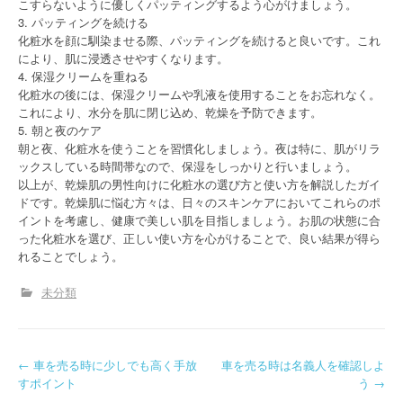
こすらないように優しくパッティングするよう心がけましょう。
3. パッティングを続ける
化粧水を顔に馴染ませる際、パッティングを続けると良いです。これ
により、肌に浸透させやすくなります。
4. 保湿クリームを重ねる
化粧水の後には、保湿クリームや乳液を使用することをお忘れなく。
これにより、水分を肌に閉じ込め、乾燥を予防できます。
5. 朝と夜のケア
朝と夜、化粧水を使うことを習慣化しましょう。夜は特に、肌がリラ
ックスしている時間帯なので、保湿をしっかりと行いましょう。
以上が、乾燥肌の男性向けに化粧水の選び方と使い方を解説したガイ
ドです。乾燥肌に悩む方々は、日々のスキンケアにおいてこれらのポ
イントを考慮し、健康で美しい肌を目指しましょう。お肌の状態に合
った化粧水を選び、正しい使い方を心がけることで、良い結果が得ら
れることでしょう。
未分類
P
←
車を売る時に少しでも高く手放
車を売る時は名義人を確認しよ
すポイント
う
→