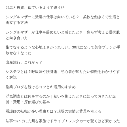
o
競馬と投資、似ているようで違う話
n
シングルマザーに派遣の仕事は向いている？｜柔軟な働き方で生活と
両立する方法
シングルマザーが仕事を辞めたいと感じたとき｜焦らず考える選択肢
と向き合い方
指でなぞるような心地よさがうれしい。30代になって美容ブラシが手
放せなくなった
出産旅行、これから？
システマとは？呼吸法や護身術、初心者が知りたい特徴をわかりやす
く解説
副業ブログを続けるコツとAI活用のすすめ
浮気調査とは何をするのか｜疑いを抱えたときに知っておきたい証
拠・費用・探偵選びの基本
看護師の転職が多い理由とは？現場の実情と背景を考える
法事ついでに九州を家族でドライブ！レンタカーが驚くほど安かった