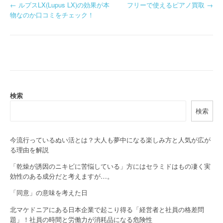
P
←
ルプスLX(Lupus LX)の効果が本
フリーで使えるピアノ買取
→
物なのか口コミをチェック！
o
s
t
n
a
検索
検索
v
i
今流行っているぬい活とは？大人も夢中になる楽しみ方と人気が広が
g
る理由を解説
a
「乾燥が誘因のニキビに苦悩している」方にはセラミドはもの凄く実
効性のある成分だと考えますが…。
t
「同意」の意味を考えた日
i
北マケドニアにある日本企業で起こり得る「経営者と社員の格差問
題」！社員の時間と労働力が消耗品になる危険性