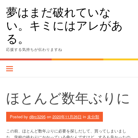
Skip
夢はまだ破れていな
to
content
い。キミにはアレがあ
る。
応援する気持ちが伝わりますね
ほとんど数年ぶりに
Posted by
d8rc3295
on
2020年11月26日
in
未分類
この前、ほとんど数年ぶりに必要を探しだして、買ってしまいまし
た。学校の終わりにかかっている曲なんですけど、するも良かったの