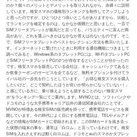
のか？個々のメリットとデメリットを取り入れながら、赤裸々に説明
しています。格安スマホの価格別ランキングを制作してアップしよう
と思ったのですが、ひとつひとつ良いところがありますから、比較し
てランキングを確定するのは、なかなか困難だと思いました。一言で
SIMフリータブレットが最高だと言っても、バラエティーに富んだ商
品があり、どれを選ぶべきかはなかなか答えは出ないものです。そこ
で、SIMフリータブレットのベストセレクション方法を教示いたしま
す。インターネットに繋げたいときに利用する通信機能につきまして
調べてみると、Windows系のタブレットPCには、Wi-FiタブレットPC
とSIMフリータブレットPCの2つが存在するということが分かったの
です。格安スマホを販売している会社は、キャッシュバックであると
か飲食クーポンのサービスを企てるなど、無料オプションを付けてラ
イバル社の一歩先を行こうとしています。「お得な格安スマホを購入
したいけど、どこで契約したほうが良いか明らかになっていない！」
と感じている方に、乗り換えようとも損することのない“格安スマ
ホ”をランキング一覧にてご案内します。MVNOとは、ソフトバンクや
ドコモのような大手携帯キャリア以外の通信関連会社のことです。
MVNOが特徴ある格安SIMの販売網を持って、携帯電話サービスを展
開しています。今の時代によく目にする携帯電話は、TELやメルアド
などの情報がSIMカードに登録されます。このSIMカードを抜き去っ
た状態の端末の事を、通常は「白ロム」と言っているわけです。格安
SIMを入れさえすれば動く白ロムは、ドコモとauのスマホかタブレッ