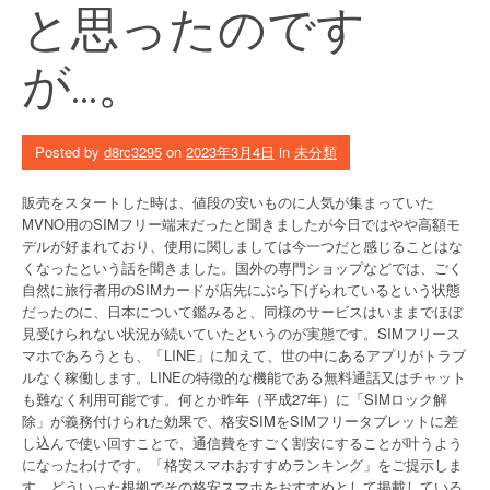
と思ったのです
が…。
Posted by
d8rc3295
on
2023年3月4日
in
未分類
販売をスタートした時は、値段の安いものに人気が集まっていた
MVNO用のSIMフリー端末だったと聞きましたが今日ではやや高額モ
デルが好まれており、使用に関しましては今一つだと感じることはな
くなったという話を聞きました。国外の専門ショップなどでは、ごく
自然に旅行者用のSIMカードが店先にぶら下げられているという状態
だったのに、日本について鑑みると、同様のサービスはいままでほぼ
見受けられない状況が続いていたというのが実態です。SIMフリース
マホであろうとも、「LINE」に加えて、世の中にあるアプリがトラブ
ルなく稼働します。LINEの特徴的な機能である無料通話又はチャット
も難なく利用可能です。何とか昨年（平成27年）に「SIMロック解
除」が義務付けられた効果で、格安SIMをSIMフリータブレットに差
し込んで使い回すことで、通信費をすごく割安にすることが叶うよう
になったわけです。「格安スマホおすすめランキング」をご提示しま
す。どういった根拠でその格安スマホをおすすめとして掲載している