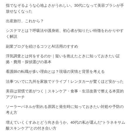
指でなぞるような心地よさがうれしい。30代になって美容ブラシが手
放せなくなった
出産旅行、これから？
システマとは？呼吸法や護身術、初心者が知りたい特徴をわかりやす
く解説
副業ブログを続けるコツとAI活用のすすめ
浮気調査とは何をするのか｜疑いを抱えたときに知っておきたい証
拠・費用・探偵選びの基本
看護師の転職が多い理由とは？現場の実情と背景を考える
法事ついでに九州を家族でドライブ！レンタカーが驚くほど安かった
美容は習慣で差がつく｜スキンケア・食事・生活改善で整える本質的
アプローチ
ソーラーパネルが割れる原因と発生時に知っておきたい対処や予防の
考え方
増えていくくすみとどう向き合うか。40代の私が選んだ“トラネキサム
酸スキンケア”との付き合い方