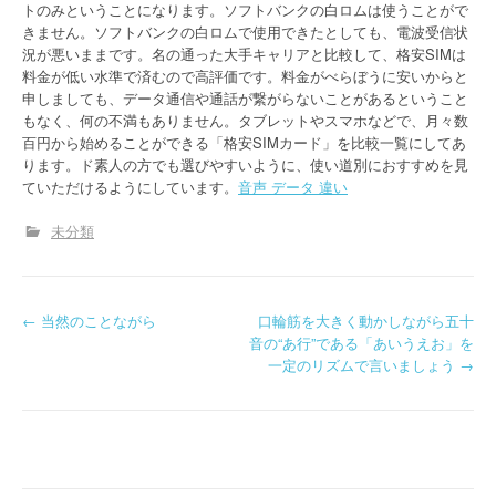
トのみということになります。ソフトバンクの白ロムは使うことがで
きません。ソフトバンクの白ロムで使用できたとしても、電波受信状
況が悪いままです。名の通った大手キャリアと比較して、格安SIMは
料金が低い水準で済むので高評価です。料金がべらぼうに安いからと
申しましても、データ通信や通話が繋がらないことがあるということ
もなく、何の不満もありません。タブレットやスマホなどで、月々数
百円から始めることができる「格安SIMカード」を比較一覧にしてあ
ります。ド素人の方でも選びやすいように、使い道別におすすめを見
ていただけるようにしています。
音声 データ 違い
未分類
P
←
当然のことながら
口輪筋を大きく動かしながら五十
音の“あ行”である「あいうえお」を
o
一定のリズムで言いましょう
→
s
t
n