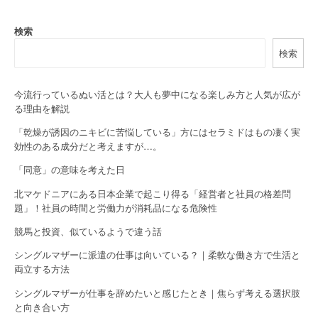
a
検索
v
検索
i
g
今流行っているぬい活とは？大人も夢中になる楽しみ方と人気が広が
る理由を解説
a
「乾燥が誘因のニキビに苦悩している」方にはセラミドはもの凄く実
t
効性のある成分だと考えますが…。
i
「同意」の意味を考えた日
o
北マケドニアにある日本企業で起こり得る「経営者と社員の格差問
題」！社員の時間と労働力が消耗品になる危険性
n
競馬と投資、似ているようで違う話
シングルマザーに派遣の仕事は向いている？｜柔軟な働き方で生活と
両立する方法
シングルマザーが仕事を辞めたいと感じたとき｜焦らず考える選択肢
と向き合い方