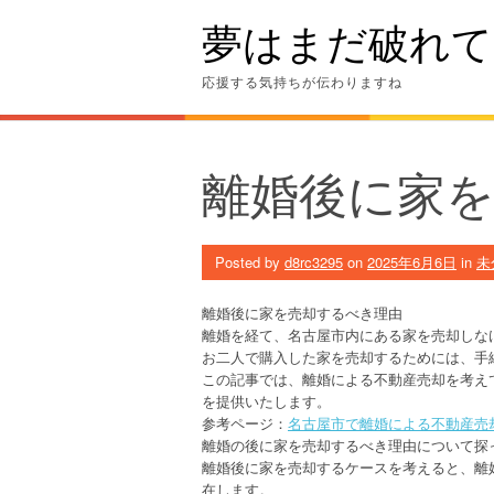
Skip
夢はまだ破れて
to
content
応援する気持ちが伝わりますね
離婚後に家
Posted by
d8rc3295
on
2025年6月6日
in
未
離婚後に家を売却するべき理由
離婚を経て、名古屋市内にある家を売却しな
お二人で購入した家を売却するためには、手
この記事では、離婚による不動産売却を考え
を提供いたします。
参考ページ：
名古屋市で離婚による不動産売
離婚の後に家を売却するべき理由について探
離婚後に家を売却するケースを考えると、離
在します。