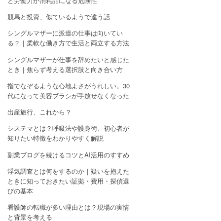
と労働力が消耗品になる危険性
競馬と投資、似ているようで違う話
シングルマザーに派遣の仕事は向いてい
る？｜柔軟な働き方で生活と両立する方法
シングルマザーが仕事を辞めたいと感じた
とき｜焦らず考える選択肢と向き合い方
指でなぞるような心地よさがうれしい。30
代になって美容ブラシが手放せなくなった
出産旅行、これから？
システマとは？呼吸法や護身術、初心者が
知りたい特徴をわかりやすく解説
副業ブログを続けるコツとAI活用のすすめ
浮気調査とは何をするのか｜疑いを抱えた
ときに知っておきたい証拠・費用・探偵選
びの基本
看護師の転職が多い理由とは？現場の実情
と背景を考える