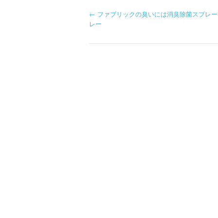
P
←
ファブリックの臭いには消臭除菌スプレー
レー
o
s
t
n
a
v
i
g
a