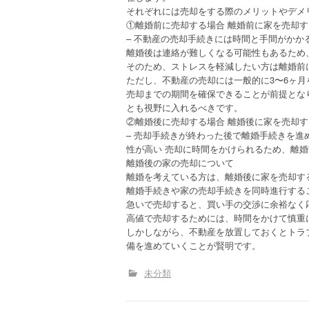
それぞれには売却をする際のメリットやデメ
①離婚前に売却する場合 離婚前に家を売却
– 不動産の売却手続きには時間と手間がか
離婚後は連絡が難しくなる可能性もあるため
そのため、ストレスを軽減したい方は離婚前
ただし、不動産の売却には一般的に3〜6ヶ
売却までの期間を確保できることが前提とな
とも視野に入れるべきです。
②離婚後に売却する場合 離婚後に家を売却
– 売却手続きが終わった後で離婚手続きを進
性が高い 売却に時間をかけられるため、離
離婚後の家の売却について
離婚を考えている方は、離婚後に家を売却す
離婚手続きや家の売却手続きを同時進行する
急いで売却すると、買い手の交渉に余裕なく
高値で売却するためには、時間をかけて慎重
しかしながら、不動産を放置しておくとトラ
備を進めていくことが賢明です。
未分類