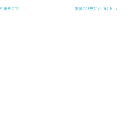
や重曹スプ
無臭の状態に近づける
→