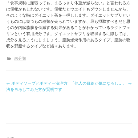
「食事規制に頑張っても、まるっきり体重が減らない」と言われる方
は便秘かもしれないです。便秘だとウエイトもダウンしませんから、
そのような時はダイエット茶を一押しします。ダイエットサプリとい
うものには幾つもの種類が売られていますが、最も摂取すべきだと思
うのが内臓脂肪を低減する効果があることがわかっているラクトフェ
リンという有用成分です。ダイエットサプリを取得するに際しては、
成分を見るようにしましょう。脂肪燃焼作用のあるタイプ、脂肪の吸
収を邪魔するタイプなど諸々あります。
未分類
P
←
ボディソープとボディー洗浄方
「他人の目線が気になるし…。
→
法を再考してみた方が賢明です
o
s
t
n