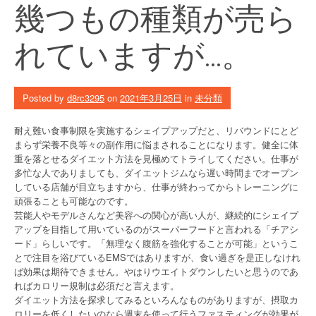
幾つもの種類が売ら
れていますが…。
Posted by
d8rc3295
on
2021年3月25日
in
未分類
耐え難い食事制限を実施するシェイプアップだと、リバウンドにとど
まらず栄養不良等々の副作用に悩まされることになります。健全に体
重を落とせるダイエット方法を見極めてトライしてください。仕事が
多忙な人でありましても、ダイエットジムなら遅い時間までオープン
している店舗が目立ちますから、仕事が終わってからトレーニングに
頑張ることも可能なのです。
芸能人やモデルさんなど美容への関心が高い人が、継続的にシェイプ
アップを目指して用いているのがスーパーフードと言われる「チアシ
ード」らしいです。「無理なく腹筋を強化することが可能」というこ
とで注目を浴びているEMSではありますが、食い過ぎを是正しなけれ
ば効果は期待できません。やはりウエイトダウンしたいと思うのであ
ればカロリー規制は必須だと言えます。
ダイエット方法を探求してみるといろんなものがありますが、摂取カ
ロリーを低くしたいのなら週末を使って行うファスティングが効果が