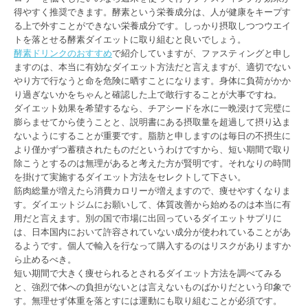
得やすく推奨できます。酵素という栄養成分は、人が健康をキープす
る上で外すことができない栄養成分です。しっかり摂取しつつウエイ
トを落とせる酵素ダイエットに取り組むと良いでしょう。
酵素ドリンクのおすすめ
で紹介していますが、ファスティングと申し
ますのは、本当に有効なダイエット方法だと言えますが、適切でない
やり方で行なうと命を危険に晒すことになります。身体に負荷がかか
り過ぎないかをちゃんと確認した上で敢行することが大事ですね。
ダイエット効果を希望するなら、チアシードを水に一晩浸けて完璧に
膨らませてから使うことと、説明書にある摂取量を超過して摂り込ま
ないようにすることが重要です。脂肪と申しますのは毎日の不摂生に
より僅かずつ蓄積されたものだというわけですから、短い期間で取り
除こうとするのは無理があると考えた方が賢明です。それなりの時間
を掛けて実施するダイエット方法をセレクトして下さい。
筋肉総量が増えたら消費カロリーが増えますので、痩せやすくなりま
す。ダイエットジムにお願いして、体質改善から始めるのは本当に有
用だと言えます。別の国で市場に出回っているダイエットサプリに
は、日本国内において許容されていない成分が使われていることがあ
るようです。個人で輸入を行なって購入するのはリスクがありますか
ら止めるべき。
短い期間で大きく痩せられるとされるダイエット方法を調べてみる
と、強烈で体への負担がないとは言えないものばかりだという印象で
す。無理せず体重を落とすには運動にも取り組むことが必須です。