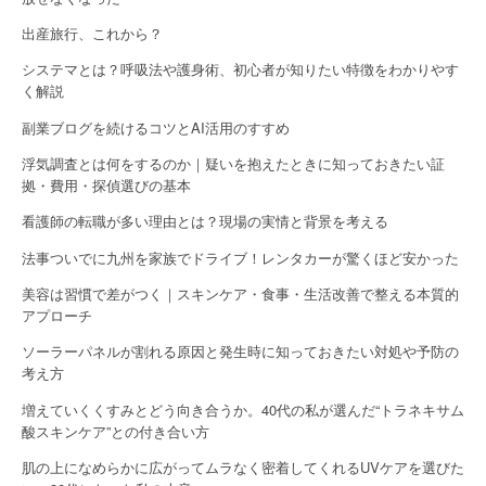
出産旅行、これから？
システマとは？呼吸法や護身術、初心者が知りたい特徴をわかりやす
く解説
副業ブログを続けるコツとAI活用のすすめ
浮気調査とは何をするのか｜疑いを抱えたときに知っておきたい証
拠・費用・探偵選びの基本
看護師の転職が多い理由とは？現場の実情と背景を考える
法事ついでに九州を家族でドライブ！レンタカーが驚くほど安かった
美容は習慣で差がつく｜スキンケア・食事・生活改善で整える本質的
アプローチ
ソーラーパネルが割れる原因と発生時に知っておきたい対処や予防の
考え方
増えていくくすみとどう向き合うか。40代の私が選んだ“トラネキサム
酸スキンケア”との付き合い方
肌の上になめらかに広がってムラなく密着してくれるUVケアを選びた