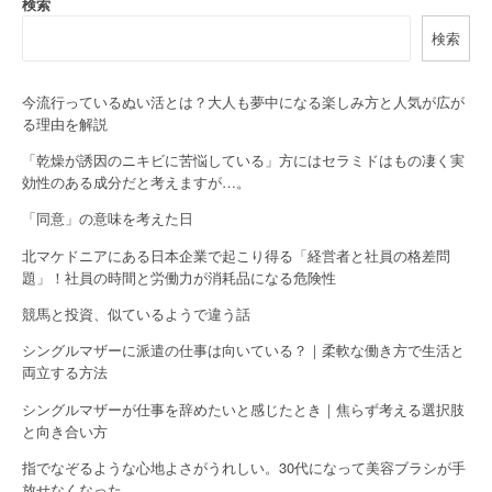
a
検索
検索
v
i
今流行っているぬい活とは？大人も夢中になる楽しみ方と人気が広が
g
る理由を解説
a
「乾燥が誘因のニキビに苦悩している」方にはセラミドはもの凄く実
効性のある成分だと考えますが…。
t
「同意」の意味を考えた日
i
北マケドニアにある日本企業で起こり得る「経営者と社員の格差問
o
題」！社員の時間と労働力が消耗品になる危険性
競馬と投資、似ているようで違う話
n
シングルマザーに派遣の仕事は向いている？｜柔軟な働き方で生活と
両立する方法
シングルマザーが仕事を辞めたいと感じたとき｜焦らず考える選択肢
と向き合い方
指でなぞるような心地よさがうれしい。30代になって美容ブラシが手
放せなくなった