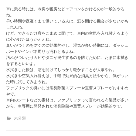
車に乗る時には、冷房や暖房などエアコンをかけるのが一般的やろ
ね。
早い時間や夜遅くまで働いている人は、窓を開ける機会が少ないかも
しれんね。
けど、できるだけ窓をこまめに開けて、車内の空気を入れ替えるよう
に心がけたほうがええね。
臭いがつくのを防ぐのに効果的やし、湿気が多い時期には、ダッシュ
ボードやインパネ周りも汚れとるよね。
汚れがついたりカビやダニが発生するのを防ぐために、たまに水拭き
をするといいよ。
水拭きした後は、窓を開けてしっかり乾かすことが大事やね。
水拭きや空気入れ替えは、手軽で効果的な消臭方法やから、気がつい
た時に試してみようね。
ファブリックの臭いには消臭除菌スプレーや重曹スプレーがおすすめ
やで。
車内のシートなどの素材は、ファブリックって言われる布製品が多い
から、車専用に開発された消臭除菌や重曹スプレーが効果的やで。
未分類