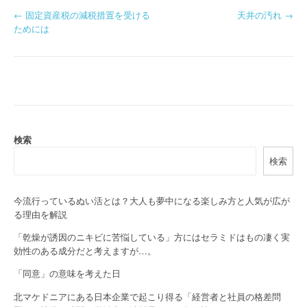
P
←
固定資産税の減税措置を受ける
天井の汚れ
→
ためには
o
s
t
n
a
検索
検索
v
i
今流行っているぬい活とは？大人も夢中になる楽しみ方と人気が広が
g
る理由を解説
a
「乾燥が誘因のニキビに苦悩している」方にはセラミドはもの凄く実
効性のある成分だと考えますが…。
t
「同意」の意味を考えた日
i
北マケドニアにある日本企業で起こり得る「経営者と社員の格差問