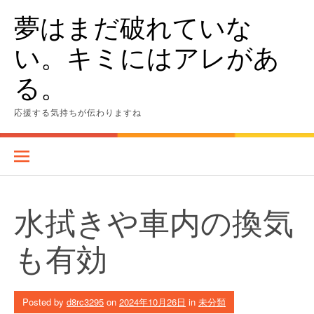
Skip
夢はまだ破れていな
to
content
い。キミにはアレがあ
る。
応援する気持ちが伝わりますね
水拭きや車内の換気
も有効
Posted by
d8rc3295
on
2024年10月26日
in
未分類