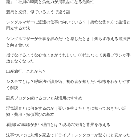
o
題」！社員の時間と労働力が消耗品になる危険性
競馬と投資、似ているようで違う話
n
シングルマザーに派遣の仕事は向いている？｜柔軟な働き方で生活と
両立する方法
シングルマザーが仕事を辞めたいと感じたとき｜焦らず考える選択肢
と向き合い方
指でなぞるような心地よさがうれしい。30代になって美容ブラシが手
放せなくなった
出産旅行、これから？
システマとは？呼吸法や護身術、初心者が知りたい特徴をわかりやす
く解説
副業ブログを続けるコツとAI活用のすすめ
浮気調査とは何をするのか｜疑いを抱えたときに知っておきたい証
拠・費用・探偵選びの基本
看護師の転職が多い理由とは？現場の実情と背景を考える
法事ついでに九州を家族でドライブ！レンタカーが驚くほど安かった