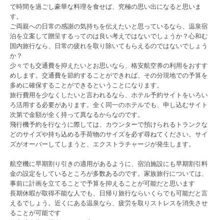
で時間を過ごし豪華な料理を食せば、究極の思い出になると思いま
す。
ご両親への日常の感謝の気持ちを伝えたいと思っているなら、温泉宿
泊を立案して贈呈するってのは良い考えではないでしょうか？心和む
国内旅行なら、日常の疲れを取り除いてもらえるのではないでしょう
か？
少々でも交通費を抑えたいとお思いなら、格安航空券の利用をおすす
めします。交通費を節約することができれば、その分現地での予算を
多めに確保することができるということになります。
旅行費用を少なくしたいと言われるなら、ホテル予約サイトをいろい
ろ活用する必要があります。全く同一のホテルでも、申し込むサイト
次第で金額が全く持って異なるからなのです。
飛行機予約を行なうに際しては、カウンターで預けられるトランクな
どのサイズや持ち込める手荷物のサイズを必ず尋ねてください。サイ
ズがオーバーしてしまうと、エクストラチャージが発生します。
航空機に早期割り引きの適用があるように、宿泊施設にも早期割引料
金の設定をしているところが多数あるのです。家族旅行については、
事前に計画を立てることで予算を抑えることが可能だと思います
長期休暇が取得不能な人でも、日帰り旅行ならいくらでも可能だと言
えるでしょう。近くにある温泉なら、疲労を取りストレスを消失させ
ることが可能です