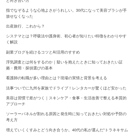
と向き合い方
指でなぞるような心地よさがうれしい。30代になって美容ブラシが手
放せなくなった
出産旅行、これから？
システマとは？呼吸法や護身術、初心者が知りたい特徴をわかりやす
く解説
副業ブログを続けるコツとAI活用のすすめ
浮気調査とは何をするのか｜疑いを抱えたときに知っておきたい証
拠・費用・探偵選びの基本
看護師の転職が多い理由とは？現場の実情と背景を考える
法事ついでに九州を家族でドライブ！レンタカーが驚くほど安かった
美容は習慣で差がつく｜スキンケア・食事・生活改善で整える本質的
アプローチ
ソーラーパネルが割れる原因と発生時に知っておきたい対処や予防の
考え方
増えていくくすみとどう向き合うか。40代の私が選んだ“トラネキサム