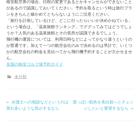
格安航空券の場合、日程の変更であるとかキャンセルができないこと
があるので認識しておいてください。予約を取るという時は旅行プラ
ンをきちんと確かめてとちらないようにご注意ください。
「旅行を計画しているけど、どこに行ったらいいか決めかねている」
という場合は、「温泉旅館ランキング」でググってみてはどうでしょ
うか？人気のある温泉旅館とその長所が認識できるでしょう。
飛行機の運賃については、利用日時などによってかなり違うというの
が普通です。加えて一つの航空会社のみで決めるのは早計で、いくつ
かの航空会社の料金を見比べてから飛行機予約することが欠かせませ
ん。
全国の格安ゴルフ場予約ガイド
未分類
P
←
弁護士への相談などというのは
黒っぽい肌色を美白肌へとチェン
畏れ多いような気がするなら
ジしたいと要望するなら
→
o
s
t