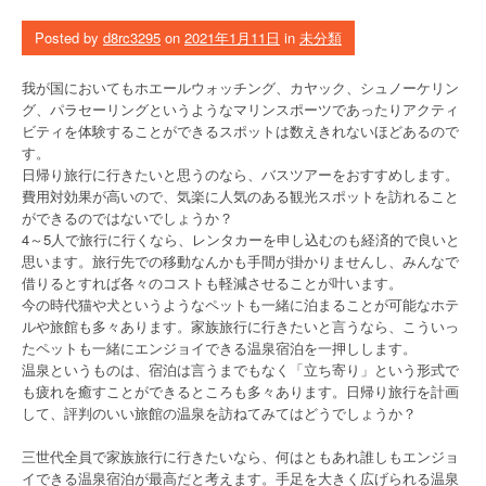
Posted by
d8rc3295
on
2021年1月11日
in
未分類
我が国においてもホエールウォッチング、カヤック、シュノーケリン
グ、パラセーリングというようなマリンスポーツであったりアクティ
ビティを体験することができるスポットは数えきれないほどあるので
す。
日帰り旅行に行きたいと思うのなら、バスツアーをおすすめします。
費用対効果が高いので、気楽に人気のある観光スポットを訪れること
ができるのではないでしょうか？
4～5人で旅行に行くなら、レンタカーを申し込むのも経済的で良いと
思います。旅行先での移動なんかも手間が掛かりませんし、みんなで
借りるとすれば各々のコストも軽減させることが叶います。
今の時代猫や犬というようなペットも一緒に泊まることが可能なホテ
ルや旅館も多々あります。家族旅行に行きたいと言うなら、こういっ
たペットも一緒にエンジョイできる温泉宿泊を一押しします。
温泉というものは、宿泊は言うまでもなく「立ち寄り」という形式で
も疲れを癒すことができるところも多々あります。日帰り旅行を計画
して、評判のいい旅館の温泉を訪ねてみてはどうでしょうか？
三世代全員で家族旅行に行きたいなら、何はともあれ誰しもエンジョ
イできる温泉宿泊が最高だと考えます。手足を大きく広げられる温泉