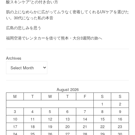
酸スキンケア”との付き合い方
肌の上になめらかに広がってムラなく密着してくれるUVケアを選びた
い。30代になった私の本音
広島の悲しみを思う
福岡空港でレンタカーを借りて熊本・大分3週間の旅へ
Archives
August 2026
M
T
W
T
F
S
S
1
2
3
4
5
6
7
8
9
10
11
12
13
14
15
16
17
18
19
20
21
22
23
24
25
26
27
28
29
30