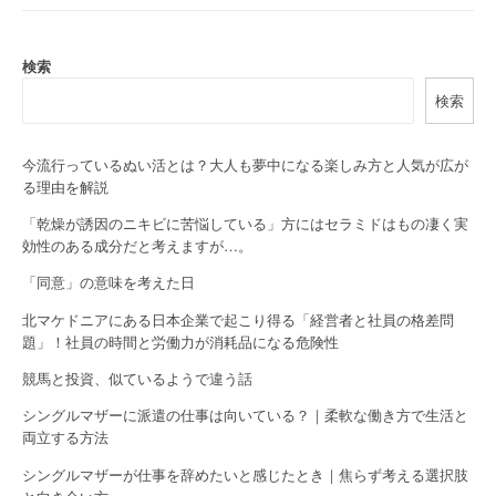
n
a
検索
検索
v
i
今流行っているぬい活とは？大人も夢中になる楽しみ方と人気が広が
g
る理由を解説
a
「乾燥が誘因のニキビに苦悩している」方にはセラミドはもの凄く実
効性のある成分だと考えますが…。
t
「同意」の意味を考えた日
i
北マケドニアにある日本企業で起こり得る「経営者と社員の格差問
o
題」！社員の時間と労働力が消耗品になる危険性
競馬と投資、似ているようで違う話
n
シングルマザーに派遣の仕事は向いている？｜柔軟な働き方で生活と
両立する方法
シングルマザーが仕事を辞めたいと感じたとき｜焦らず考える選択肢