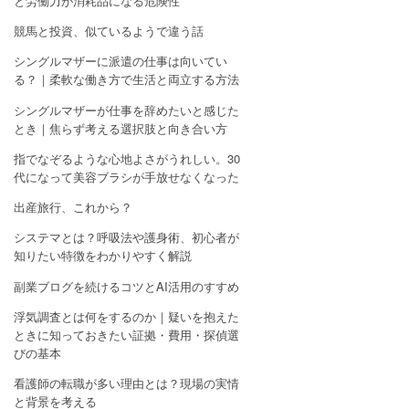
と労働力が消耗品になる危険性
競馬と投資、似ているようで違う話
シングルマザーに派遣の仕事は向いてい
る？｜柔軟な働き方で生活と両立する方法
シングルマザーが仕事を辞めたいと感じた
とき｜焦らず考える選択肢と向き合い方
指でなぞるような心地よさがうれしい。30
代になって美容ブラシが手放せなくなった
出産旅行、これから？
システマとは？呼吸法や護身術、初心者が
知りたい特徴をわかりやすく解説
副業ブログを続けるコツとAI活用のすすめ
浮気調査とは何をするのか｜疑いを抱えた
ときに知っておきたい証拠・費用・探偵選
びの基本
看護師の転職が多い理由とは？現場の実情
と背景を考える