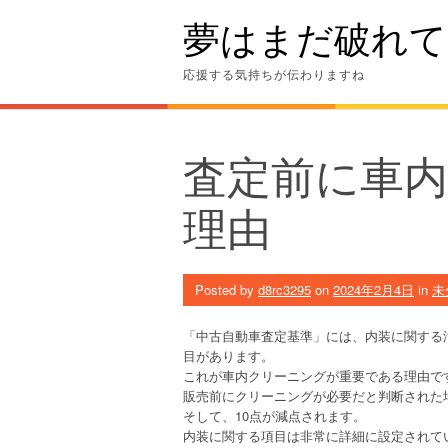
Skip
夢はまだ破れて
to
content
応援する気持ちが伝わりますね
査定前に車
理由
Posted by
d8rc3295
on
2024年2月4日
in
未
「中古自動車査定基準」には、内装に関する
目があります。
これが車内クリーニングが重要である理由で
販売前にクリーニングが必要だと判断された
そして、10点が減点されます。
内装に関する項目は非常に詳細に設定されて