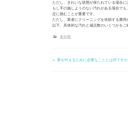
ただし、きれいな状態が保たれている場合に
もし手の施しようのない汚れがある場合でも
定に挑むことが重要です。
ただし、業者にクリーニングを依頼する費用
以下、具体的な汚れと減点数のいくつかをご
未分類
P
←
夢を叶えるために必要なこととは何ですか
o
s
t
n
a