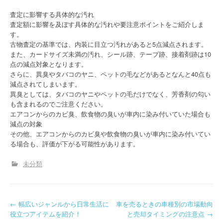
査定に影響する具体的な汚れ
査定額に影響を及ぼす具体的な汚れや要注意ポイントをご紹介しま
す。
古物査定の基準では、内装に目立つ汚れがあると5点減点されます。
また、カードサイズ未満の汚れ、シール跡、テープ跡、接着剤跡は10
点の減点対象となります。
さらに、異臭やタバコのヤニ、ペットの毛などがあるとなんと40点も
減点されてしまいます。
異臭としては、タバコのヤニやペットの毛だけでなく、芳香剤の匂い
も含まれるのでご注意ください。
エアコンからのカビ臭、飲食物の臭いが車内に染み付いていた場合も
減点の対象
その他、エアコンからのカビ臭や飲食物の臭いが車内に染み付いてい
る場合も、評価が下がる可能性があります。
未分類
P
←
幅広いジャンルから日常生活に
車を売るときの車種別の市場動向
役立つアイテムを紹介！
と売却タイミングの注意点
→