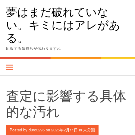
Skip
夢はまだ破れていな
to
content
い。キミにはアレがあ
る。
応援する気持ちが伝わりますね
査定に影響する具体
的な汚れ
Posted by
d8rc3295
on
2025年2月11日
in
未分類