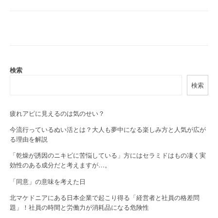
o
s
t
n
a
検索
検索
v
i
疲れアピに見えるのは気のせい？
g
今流行っているぬい活とは？大人も夢中になる楽しみ方と人気が広が
a
る理由を解説
「乾燥が誘因のニキビに苦悩している」方にはセラミドはもの凄く実
t
効性のある成分だと考えますが…。
i
「同意」の意味を考えた日
o
北マケドニアにある日本企業で起こり得る「経営者と社員の格差問
題」！社員の時間と労働力が消耗品になる危険性
n