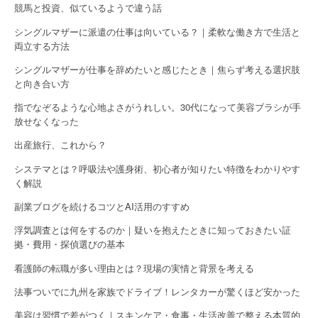
競馬と投資、似ているようで違う話
シングルマザーに派遣の仕事は向いている？｜柔軟な働き方で生活と
両立する方法
シングルマザーが仕事を辞めたいと感じたとき｜焦らず考える選択肢
と向き合い方
指でなぞるような心地よさがうれしい。30代になって美容ブラシが手
放せなくなった
出産旅行、これから？
システマとは？呼吸法や護身術、初心者が知りたい特徴をわかりやす
く解説
副業ブログを続けるコツとAI活用のすすめ
浮気調査とは何をするのか｜疑いを抱えたときに知っておきたい証
拠・費用・探偵選びの基本
看護師の転職が多い理由とは？現場の実情と背景を考える
法事ついでに九州を家族でドライブ！レンタカーが驚くほど安かった
美容は習慣で差がつく｜スキンケア・食事・生活改善で整える本質的