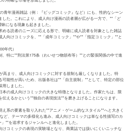
、一般の青年漫画雑誌（例：『ビッグコミック』など）にも、性的なシーン
ました。これにより、成人向け漫画の読者層が広がる一方で、**「ど
曖昧になる現象も起きました。
求める読者のニーズに応える形で、明確に成人読者を対象とした雑誌
向けコミックを、**「成年コミック」**や**「指定コミック」**と
。
00年代）
、特に**刑法第175条（わいせつ物頒布等）**との緊張関係の中で進
心が高まり、成人向けコミックに対する規制も厳しくなりました。特
可能性が高いため、出版各社は**「自主規制」**として、特定の部位
採用しました。
日本の成人向けコミックの大きな特徴となりました。作家たちは、限
伝えるかという**独自の表現技法**を磨き上げることになります。
え系の要素を取り入れた**アニメ・ゲーム的なスタイル**へと大きく
のなど、テーマの多様化も進み、成人向けコミックは単なる性描写のカ
ー」**を追求するジャンルへと進化しました。
向けコミックの表現の実験場となり、商業誌では扱いにくいニッチな