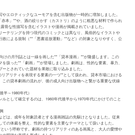
写やエロティックなユーモアを含む出版物が一時的に増加しました。
「赤本」**や、酒の絞りかす（カストリ）のように粗悪な材料で作られ
に、露骨な性描写を含むイラストや漫画が掲載されていました。
リーテリングを持つ現代のコミックとは異なり、風俗的なイラストや
政による規制（**「悪書追放運動」**など）の対象となりやすく、公
。
女向けの月刊誌とは一線を画した**「貸本漫画」**が隆盛します。この
を扱った**「劇画」**が登場しました。劇画は、性的な要素、暴力、
ブーとされていた題材を果敢に取り込みました。
のリアリティを表現する要素の一つ**として扱われ、貸本市場における
。この貸本劇画の流れが、後の成人向け出版物へと繋がる重要な伏線
後半～1980年代）
ルとして確立するのは、1960年代後半から1970年代にかけてのこと
勃興
ン』**などは、成年を対象読者とする漫画雑誌の先駆けとなりました。従来
しての体裁を整え、性的な要素を主要なテーマとして扱いました。
**という呼称です。劇画の持つリアリティのある画風と、大人の愛憎や
つの明確な市場を形成しました。