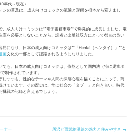
10年代～現在）
フォンの普及は、成人向けコミックの流通と形態を根本から変えまし
、成人向けコミックは**電子書籍市場**で爆発的に成長しました。電
在庫を必要としないことから、読者と出版社双方にとって都合の良い
になり、日本の成人向けコミックは**「Hentai（ヘンタイ）」**と
漫画
文化の一部として認識されるようになりました。
いても、日本の成人向けコミックは、依然として国内法（特に児童ポ
中で制作されています。
守しつつも、性的なテーマや人間の深層心理を描くことによって、商
続けています。その歴史は、常に社会の「タブー」と向き合い、時代
た挑戦の記録と言えるでしょう。
ーナー
所沢と西武線沿線の魅力と住みやすさ
→