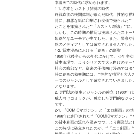
本漫画**の時代に求められます。
1-1. 赤本とカストリ雑誌の時代
終戦直後の検閲体制が緩んだ時代、性的な描
特に、粗悪な紙に印刷され安価で売られた**
たことを揶揄された**「カストリ雑誌」**
しかし、この時期の描写は洗練されたストー
短絡的なユーモアが主でした。また、警察や行
然のメディアとしては確立されませんでした
1-2. 貸本漫画における「劇画」の影響
1950年代後半から60年代にかけて、少年少
貸本市場で、よりシリアスで大人向けのテーマ
社会の暗部など、従来の子供向け漫画ではタ
特に劇画の勃興期には、**性的な描写も大人
一つのジャンルとして確立されていきました
となります。
2. 専門誌の誕生とジャンルの確立（1960年代
成人向けコミックが、独立した専門的なジャン
です。
2-1. 『COMICマガジン』と「エロ劇画」の
1968年に創刊された**『COMICマガジ
の貸本劇画の流れを汲みつつ、より商業誌と
この時期に確立されたのが、**「エロ劇画」
性愛を描くストーリーテリングが融合し、一