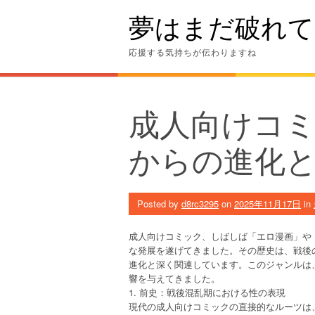
Skip
夢はまだ破れて
to
content
応援する気持ちが伝わりますね
成人向けコ
からの進化
Posted by
d8rc3295
on
2025年11月17日
in
成人向けコミック、しばしば「エロ漫画」や
な発展を遂げてきました。その歴史は、戦後
進化と深く関連しています。このジャンルは
響を与えてきました。
1. 前史：戦後混乱期における性の表現
現代の成人向けコミックの直接的なルーツは、戦