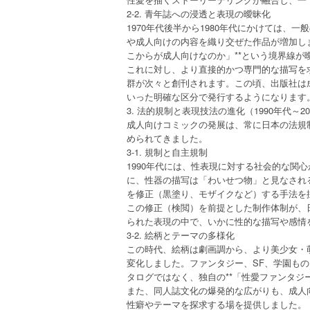
2-2. 青年誌への浸透と表現の曖昧化
1970年代後半から1980年代にかけては
や成人向けの内容を織り交ぜた作品が増加し
こからが成人向けなのか」**という境界線が
これに対し、より直接的かつ専門的な描写を
群が次々と創刊されます。この頃、出版社は成人
いった明確な区分で発行するようになります
3. 法的規制と表現技法の進化（1990年代～20
成人向けコミックの発展は、常に日本の法規制
められてきました。
3-1. 規制と自主規制
1990年代には、性表現に対する社会的な関
に、性器の描写は「わいせつ物」と見なされる
を修正（黒塗り、モザイクなど）する手法を
この修正（検閲）を前提とした制作体制が、
られた表現の中で、いかに性的な描写や感情を
3-2. 絵柄とテーマの多様化
この時代、絵柄は劇画調から、より美少女・萌
変化しました。ファンタジー、SF、学園も
タログではなく、独自の**「性愛ファンタジ
また、同人誌文化の爆発的な広がりも、成人
性癖やテーマを探求する場を提供しました。