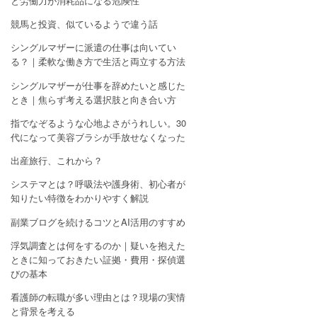
と労働力が消耗品になる危険性
競馬と投資、似ているようで違う話
シングルマザーに派遣の仕事は向いてい
る？｜柔軟な働き方で生活と両立する方法
シングルマザーが仕事を辞めたいと感じた
とき｜焦らず考える選択肢と向き合い方
指でなぞるような心地よさがうれしい。30
代になって美容ブラシが手放せなくなった
出産旅行、これから？
システマとは？呼吸法や護身術、初心者が
知りたい特徴をわかりやすく解説
副業ブログを続けるコツとAI活用のすすめ
浮気調査とは何をするのか｜疑いを抱えた
ときに知っておきたい証拠・費用・探偵選
びの基本
看護師の転職が多い理由とは？現場の実情
と背景を考える