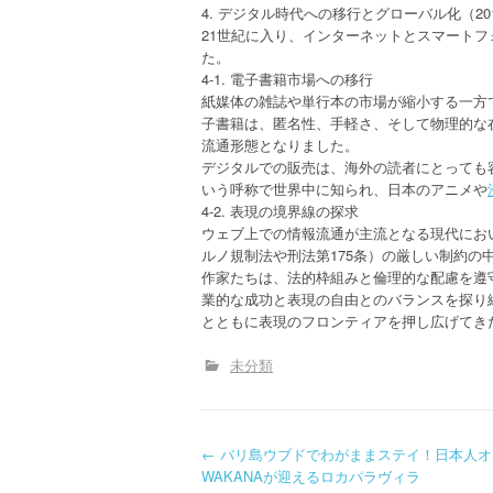
4. デジタル時代への移行とグローバル化（20
21世紀に入り、インターネットとスマート
た。
4-1. 電子書籍市場への移行
紙媒体の雑誌や単行本の市場が縮小する一方で
子書籍は、匿名性、手軽さ、そして物理的な
流通形態となりました。
デジタルでの販売は、海外の読者にとっても容易
いう呼称で世界中に知られ、日本のアニメや
4-2. 表現の境界線の探求
ウェブ上での情報流通が主流となる現代にお
ルノ規制法や刑法第175条）の厳しい制約の
作家たちは、法的枠組みと倫理的な配慮を遵
業的な成功と表現の自由とのバランスを探り
とともに表現のフロンティアを押し広げてき
未分類
P
←
バリ島ウブドでわがままステイ！日本人オ
WAKANAが迎えるロカパラヴィラ