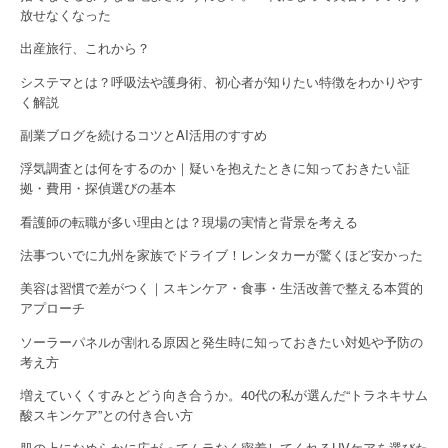
放せなくなった
出産旅行、これから？
システマとは？呼吸法や護身術、初心者が知りたい特徴をわかりやす
く解説
副業ブログを続けるコツとAI活用のすすめ
浮気調査とは何をするのか｜疑いを抱えたときに知っておきたい証
拠・費用・探偵選びの基本
看護師の転職が多い理由とは？現場の実情と背景を考える
法事ついでに九州を家族でドライブ！レンタカーが驚くほど安かった
美容は習慣で差がつく｜スキンケア・食事・生活改善で整える本質的
アプローチ
ソーラーパネルが割れる原因と発生時に知っておきたい対処や予防の
考え方
増えていくくすみとどう向き合うか。40代の私が選んだ“トラネキサム
酸スキンケア”との付き合い方
肌の上になめらかに広がってムラなく密着してくれるUVケアを選びた