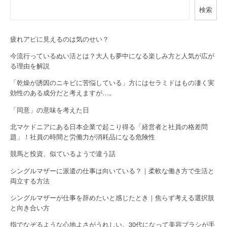
v
検索
i
g
疲れアピに見えるのは気のせい？
a
今流行っているぬい活とは？大人も夢中になる楽しみ方と人気が広が
る理由を解説
t
「乾燥が誘因のニキビに苦悩している」方にはセラミドはもの凄く実
i
効性のある成分だと考えますが…。
o
「同意」の意味を考えた日
北マケドニアにある日本企業で起こり得る「経営者と社員の格差問
n
題」！社員の時間と労働力が消耗品になる危険性
競馬と投資、似ているようで違う話
シングルマザーに派遣の仕事は向いている？｜柔軟な働き方で生活と
両立する方法
シングルマザーが仕事を辞めたいと感じたとき｜焦らず考える選択肢
と向き合い方
指でなぞるような心地よさがうれしい。30代になって美容ブラシが手