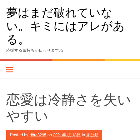
Skip
夢はまだ破れていな
to
content
い。キミにはアレがあ
る。
応援する気持ちが伝わりますね
恋愛は冷静さを失い
やすい
Posted by
d8rc3295
on
2021年1月13日
in
未分類