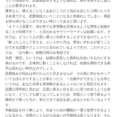
ういう理由から、恋愛相談をするような場合は、相手を焦らずに選ぶ
ことが要求されます。
通常なら、構えることなくああだこうだと悩みを話したり聞いたりす
る友達でさえ、恋愛相談ということになると気後れしてしまい、相談
を持ち掛けることができない時だってあると思います。
「オフィス恋愛で、何が何でも管理職を目指せるような男性と結婚す
ることが目標です！」と言われるサラリーウーマンは結構います。そ
れでは、どういう人が思い通りに出世することができるのでしょう？
「酔ったふりして甘える」というやり方は、男女いずれもが使うこと
のできる恋愛テクニックだと言われているようですが、このテクニッ
クは、「ほろ酔い」状態の時のみ有効です。
当然「婚活」というのは、結婚を想定した真剣な出会いをものにする
為のものです。主体的に動くことをしなければ、結婚を期待できる相
手は現れない時代なのでしょう。
恋愛絡みの悩みは何だかんだと尽きませんが、その為に何かをやって
いてもぼんやりすることが多かったり、一点集中ができなくなる等と
いうのは、あなた自身も実体験があるんじゃないかと想定されます。
恋愛心理学的に見れば、正面に座ると目を互いに見つめ合うような形
になり、どうしても硬くなってしまうため、対面という形で座るより
隣同士で座った方が、安心できて会話を楽しめるとされているようで
す。
年齢認証を行う事により、出会うための機能が一通り使用できるよう
になるから、当然のことながら出会いの可能性は高くなります。そん