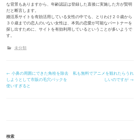
な背景もありますから、年齢認証は登録した直後に実施した方が賢明
だと断言します。
婚活系サイトを有効活用している女性の中でも、とりわけ２０歳から
３０歳までの恋人のいない女性は、本気の恋愛が可能なパートナーを
探し出すために、サイトを有効利用しているということが多いようで
す。
未分類
P
←
小鼻の周囲にできた角栓を除去
私も無料でアニメを観れたらうれ
しようとして市販の毛穴パックを
しいのですが
→
o
使いすぎると
s
t
n
a
検索