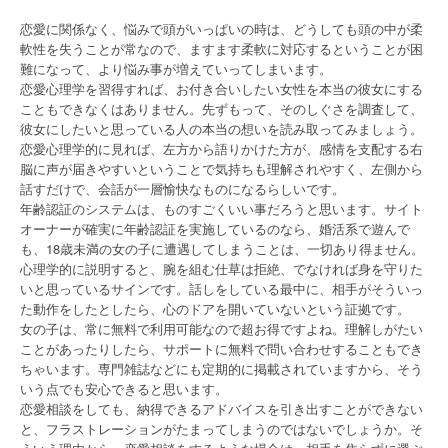
恋愛に関係なく、悩みで頭がいっぱいの時は、どうしても頭の中が柔
軟性を失うことが常なので、ますます柔軟に対応するということが困
難になって、より悩み事が増えていってしまいます。
恋愛心理学を習得すれば、お付き合いしたい女性を本当の彼女にする
こともできなくはありません。先ずもって、そのしぐさを調査して、
彼女にしたいと思っている人の本当の想いを読み取ってみましょう。
恋愛心理学的に見れば、左方から語りかけた方が、感情を支配する右
脳に声が届きやすいということで気持ちも理解されやすく、左側から
話すだけで、会話が一層愉快なものになるらしいです。
年齢認証のシステムは、ものすごくいい事だろうと思います。サイト
オーナーが確実に年齢認証を実施しているのなら、婚活系で遊んで
も、18歳未満の女の子に遭遇してしまうことは、一切あり得ません。
心理学的に説明すると、腕を組む仕草は拒絶、でなければ身を守りた
いと思っているサインです。話しをしている最中に、相手がそういっ
た動作をしたとしたら、心のドアを開いていないという証拠です。
女の子は、常に無料で利用可能なので超お得ですよね。理解しがたい
ことがあったりしたら、サポートに無料で問い合わせすることもでき
ちゃいます。専門雑誌などにも定期的に掲載されていますから、そう
いう点でも安心できると思います。
恋愛相談をしても、納得できるアドバイスを引き出すことができない
と、フラストレーションがたまってしまうのではないでしょうか。そ