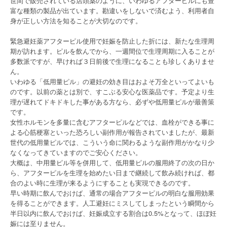
世間で販売されている店頭薬のように、いわゆるアフターピルにも豊
富な種類の製品が出ています。勘違いをしないで済むよう、利用者自
身が正しい方法を知ることが大切なのです。
緊急避妊薬アフターピル使用で妊娠を防止した折には、新たな生理周
期が訪れます。ピルを飲んでから、一週間位で生理周期に入ることが
多数派ですが、早ければ３日前後で生理になることも珍しくありませ
ん。
いわゆる「低用量ピル」の避妊の効き目はおよそ万全といってよいも
のです。以前の薬とは別で、すこぶる安心な医薬品です。予定より生
理が遅れてドキドキした事がある方なら、必ずや低用量ピルが最善策
です。
女性ホルモンを多量に含むアフターピルなどでは、血栓ができる事に
よる心筋梗塞といった恐ろしい副作用が報告されていましたが、最新
世代の低用量ピルでは、こういう命に関わるような副作用がかなり少
なくなってきていますのでご安心ください。
大概は、中用量ピル等を併用して、低用量ピルの服用終了の次の日か
ら、アフターピルを生理を始めたい日まで継続して飲み続ければ、都
合のよい時に生理が来るようにすることも実現できるのです。
早い時期に飲んでおけば、通常の場合アフターピルの明白な服用効果
を得ることができます。人工避妊にミスしてしまったという瞬間から
半日以内に飲んでおけば、妊娠成立する割合は0.5%となって、ほぼ妊
娠には至りません。