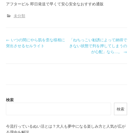
アフターピル 即日発送で早くて安心安全なおすすめ通販
未分類
P
←
いつの間にやら肌を歪な様相に
「ねちっこい勧誘によって納得で
突出させるセルライト
きない状態で判を押してしまうの
o
が心配」なら…。
→
s
t
n
a
検索
v
検索
i
g
今流行っているぬい活とは？大人も夢中になる楽しみ方と人気が広が
る理由を解説