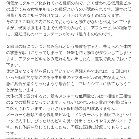
何個かにグループ化されている種類の内で、よく使われる低用量ピル
の成分である女性ホルモンの種類というのが認められます。通常の低
用量ピルのグループ分けでは、とりわけ大きなものになります。
その後７２時間の内に飲んでおかないと効力がないと伝えられていま
すが、現実は服用するまでの時間のみならず、アフターピルの種類毎
に、避妊成功のパーセンテージがかなり違うものなのです。
２回目の時についつい飲み忘れという失敗をすると、整えられた体内
の状態が駄目になってしまって、妊娠を防ぐ効果がダウンしてしまい
ます。アフターピルを飲み忘れを思い出したら、速攻で飲んでおいて
下さい。
休診日がなく年間を通して開いている産婦人科であれば、３日以内と
いった時間的な制約のある中用量のアフターピルの処方が貰えたり、
急に具合が悪くなったような場合にも、フレキシブルに診てもらうこ
とがかないます。
大体の所で区分すると、最もメジャーな低用量ピルは一相性と三相性
の２つの種類になっています。それぞれのホルモン量の含有量に沿っ
て区別されています。もたされる服用効果は相違ありません。
メーカーや種類の違う低用量ピルを、インターネット通販で小さいパ
ックで入手し、ぴったりのピルを見つけ出すというやり方がベストで
す。もし体調を崩してしまったら、即座に医師に診療してもらうこと
です。