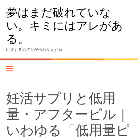
Skip
夢はまだ破れていな
to
content
い。キミにはアレがあ
る。
応援する気持ちが伝わりますね
妊活サプリと低用
量・アフターピル｜
いわゆる「低用量ピ