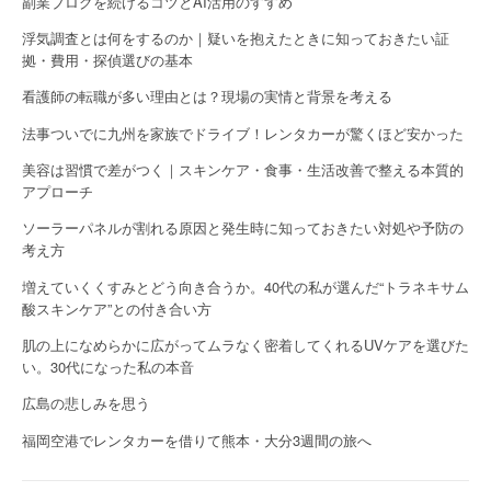
副業ブログを続けるコツとAI活用のすすめ
浮気調査とは何をするのか｜疑いを抱えたときに知っておきたい証
拠・費用・探偵選びの基本
看護師の転職が多い理由とは？現場の実情と背景を考える
法事ついでに九州を家族でドライブ！レンタカーが驚くほど安かった
美容は習慣で差がつく｜スキンケア・食事・生活改善で整える本質的
アプローチ
ソーラーパネルが割れる原因と発生時に知っておきたい対処や予防の
考え方
増えていくくすみとどう向き合うか。40代の私が選んだ“トラネキサム
酸スキンケア”との付き合い方
肌の上になめらかに広がってムラなく密着してくれるUVケアを選びた
い。30代になった私の本音
広島の悲しみを思う
福岡空港でレンタカーを借りて熊本・大分3週間の旅へ