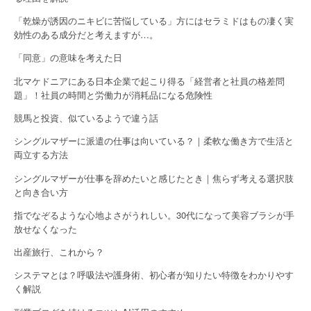
a
「乾燥が誘因のニキビに苦悩している」方にはセラミドはもの凄く実
t
効性のある成分だと考えますが…。
i
「同意」の意味を考えた日
o
北マケドニアにある日本企業で起こり得る「経営者と社員の格差問
題」！社員の時間と労働力が消耗品になる危険性
n
競馬と投資、似ているようで違う話
シングルマザーに派遣の仕事は向いている？｜柔軟な働き方で生活と
両立する方法
シングルマザーが仕事を辞めたいと感じたとき｜焦らず考える選択肢
と向き合い方
指でなぞるような心地よさがうれしい。30代になって美容ブラシが手
放せなくなった
出産旅行、これから？
システマとは？呼吸法や護身術、初心者が知りたい特徴をわかりやす
く解説