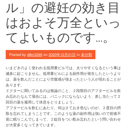
ル」の避妊の効き目
はおよそ万全といっ
てよいものです…。
Posted by
d8rc3295
on
2020年12月31日
in
未分類
いまどきのよく使われる低用量ピルでは、太りやすくなるという事は
滅多に起こりません。低用量ピルによる副作用が発生したというより
は、薬を飲んだことにより空腹感が強まったという人が現れることが
あります。
ドクターに聞いてみるのは無論のこと、２段階目のアフターピルを飲
み忘れたなんて場合には、パニックにならないよう、差し当たって２
回目の薬を服用して休息をとりましょう。
アフターピルを飲むにあたり、何はさておき危ないのが、２度目の摂
取を忘れてしまうことです。このような薬の副作用は強いので前後不
覚に眠りこんでしまって、２錠目をつい飲み忘れたという問い合わせ
が大変多くなってきています。