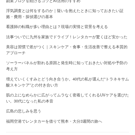
副業ブログを続けるコツとAI活用のすすめ
浮気調査とは何をするのか｜疑いを抱えたときに知っておきたい証
拠・費用・探偵選びの基本
看護師の転職が多い理由とは？現場の実情と背景を考える
法事ついでに九州を家族でドライブ！レンタカーが驚くほど安かった
美容は習慣で差がつく｜スキンケア・食事・生活改善で整える本質的
アプローチ
ソーラーパネルが割れる原因と発生時に知っておきたい対処や予防の
考え方
増えていくくすみとどう向き合うか。40代の私が選んだ“トラネキサム
酸スキンケア”との付き合い方
肌の上になめらかに広がってムラなく密着してくれるUVケアを選びた
い。30代になった私の本音
広島の悲しみを思う
福岡空港でレンタカーを借りて熊本・大分3週間の旅へ