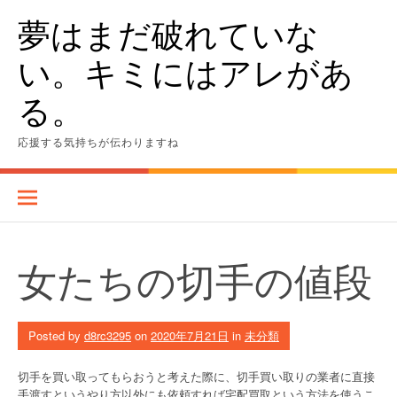
Skip
夢はまだ破れていな
to
content
い。キミにはアレがあ
る。
応援する気持ちが伝わりますね
女たちの切手の値段
Posted by
d8rc3295
on
2020年7月21日
in
未分類
切手を買い取ってもらおうと考えた際に、切手買い取りの業者に直接
手渡すというやり方以外にも依頼すれば宅配買取という方法を使うこ