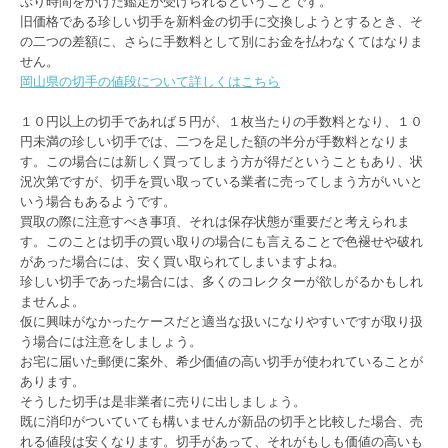
ぷり時間をかけた鑑定が受けられるということです。
旧価格である珍しい切手を新料金の切手に交換しようとするとき、そ
の二つの差額に、さらに手数料として別にお金を払わなくてはなりま
せん。
岡山県の切手の値段について詳しくはこちら
１０円以上の切手であれば５円が、１枚当たりの手数料となり、１０
円未満の珍しい切手では、二つを足した額の半分が手数料となりま
す。この場合には新しく買ってしまう方が得だということもあり、状
況次第ですが、切手を買い取っている業者に売ってしまう方がいいと
いう場合もあるようです。
買取の際に注意すべき事項、それは保存状態が重要だと考えられま
す。このことは切手の買い取りの場合にも言えることで色褪せや破れ
があった場合には、安く買い取られてしまいますよね。
珍しい切手であった場合には、多くのコレクターが欲しがるかもしれ
ませんよ。
仮に興味がなかったケースだと適当な扱いになりやすいですが取り扱
う場合には注意をしましょう。
お宅に届いた郵便に案外、希少価値の高い切手が使われていることが
あります。
そうした切手は是非業者に売りに出しましょう。
既に消印がついていても構いませんが新品の切手と比較した場合、売
れる値段は安くなります。切手があって、それがもしも価値の高いも