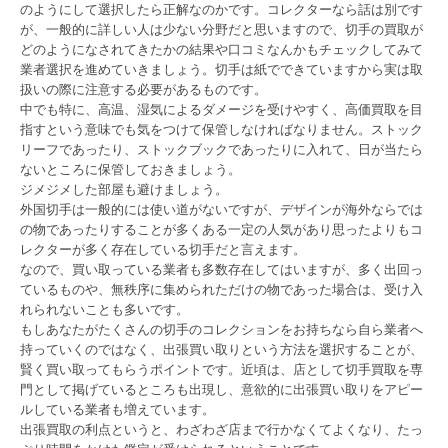
のようにして選択したら正解なのかです。コレクターなら話は別です
が、一般的に詳しい人は少ない分野だと思いますので、切手の買取が
どのようになされてきたかの結果や口コミなんかもチェックしてみて
業者選択を進めていきましょう。切手は紙でできていますから実は取
扱いの際に注意する必要があるものです。
中でも特に、高温、湿気によるダメージを受けやすく、高価買取を目
指すという意味でも気をつけて保管しなければなりません。ストック
リーフであったり、ストックブックであったりに入れて、日が当たら
ないところに保管しておきましょう。
ジメジメした部屋も避けましょう。
外国切手は一般的には使い道がないですが、デザインが海外ならでは
の物であったりすることが多くある一定の人気があり思ったよりもコ
レクターが多く存在している切手だと言えます。
なので、買い取っている業者も多数存在してはいますが、多く出回っ
ているものや、無秩序に集められただけの物であった場合は、受け入
れられないことも多いです。
もしあなたがたくさんの切手のコレクションをお持ちなら自ら業者へ
持っていくのではなく、出張買い取りという方法を選択することが、
賢く買い取ってもらうポイントです。近頃は、店として切手買取を専
門として掲げているところも出現し、意欲的に出張買い取りをアピー
ルしている業者も増えています。
出張買取の利点というと、わざわざ店まで行かなくてよくなり、たっ