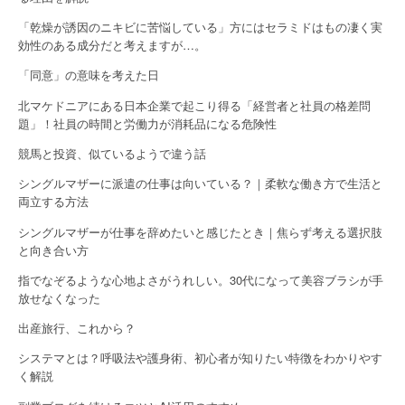
g
a
「乾燥が誘因のニキビに苦悩している」方にはセラミドはもの凄く実
効性のある成分だと考えますが…。
t
「同意」の意味を考えた日
i
北マケドニアにある日本企業で起こり得る「経営者と社員の格差問
o
題」！社員の時間と労働力が消耗品になる危険性
競馬と投資、似ているようで違う話
n
シングルマザーに派遣の仕事は向いている？｜柔軟な働き方で生活と
両立する方法
シングルマザーが仕事を辞めたいと感じたとき｜焦らず考える選択肢
と向き合い方
指でなぞるような心地よさがうれしい。30代になって美容ブラシが手
放せなくなった
出産旅行、これから？
システマとは？呼吸法や護身術、初心者が知りたい特徴をわかりやす
く解説