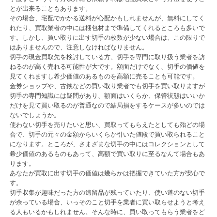
とが出来ることもあります。
その場合、宅配でかかる送料が心配かもしれませんが、無料にしてく
れたり、買取業者の中には梱包材まで準備してくれるところも多いで
す。しかし、買い取りに出す切手の枚数が少ない場合は、この限りで
はありませんので、注意しなければなりません。
切手の現金買取先を検討している方、切手を専門に取り扱う業者を訪
ねるのが高く売れる可能性が大です。額面だけでなく、切手の価値を
見てくれますし希少価値のあるものを高額に売ることも可能です。
金券ショップや、古銭などの買い取り業者でも切手を買い取りますが
切手の専門知識には疑問があり、額面はいくらか、保管状態はいいか
だけを見て買い取るのが普通なので結局損をするケースが多いのでは
ないでしょうか。
使わない切手を売りたいと思い、買取ってもらえたとしても殆どの場
合で、切手の元々の金額からいくらか引いた値段で買い取られること
になります。ところが、さまざまな切手の中にはコレクションとして
希少価値のあるものもあって、高額で買い取りに至るなんて場合もあ
ります。
あなたが買取に出す切手の価値は幾らかは把握できていた方が安心で
す。
切手収集が趣味だった方の遺留品が残っていたり、使い道のない切手
が余っている場合、いっそのこと切手を業者に買い取らせようと考え
る人もいるかもしれません。そんな時に、買い取ってもらう業者をど