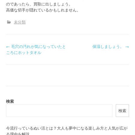
のであったら、買取に出しましょう。
高価な切手が隠れているかもしれません。
未分類
P
←
毛穴の汚れが気になっていたと
保湿しましょう。
→
ころにホットタオル
o
s
t
n
a
検索
検索
v
i
今流行っているぬい活とは？大人も夢中になる楽しみ方と人気が広が
る理由を解説