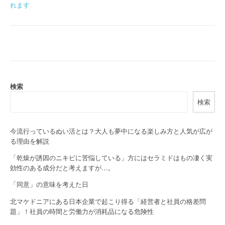
o
れます
s
t
n
a
検索
v
検索
i
g
今流行っているぬい活とは？大人も夢中になる楽しみ方と人気が広が
る理由を解説
a
「乾燥が誘因のニキビに苦悩している」方にはセラミドはもの凄く実
t
効性のある成分だと考えますが…。
i
「同意」の意味を考えた日
o
北マケドニアにある日本企業で起こり得る「経営者と社員の格差問
題」！社員の時間と労働力が消耗品になる危険性
n