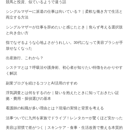
競馬と投資、似ているようで違う話
シングルマザーに派遣の仕事は向いている？｜柔軟な働き方で生活と
両立する方法
シングルマザーが仕事を辞めたいと感じたとき｜焦らず考える選択肢
と向き合い方
指でなぞるような心地よさがうれしい。30代になって美容ブラシが手
放せなくなった
出産旅行、これから？
システマとは？呼吸法や護身術、初心者が知りたい特徴をわかりやす
く解説
副業ブログを続けるコツとAI活用のすすめ
浮気調査とは何をするのか｜疑いを抱えたときに知っておきたい証
拠・費用・探偵選びの基本
看護師の転職が多い理由とは？現場の実情と背景を考える
法事ついでに九州を家族でドライブ！レンタカーが驚くほど安かった
美容は習慣で差がつく｜スキンケア・食事・生活改善で整える本質的