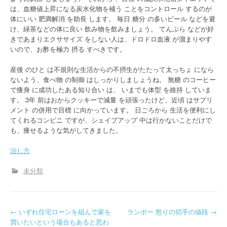
は、血糖値上昇になる炭水化物を補う ことをコントロール するのが
体にいい 肥満解消 を助長 します。 毎日 糖分 の多いビール などを避
け、緑茶などの体に良い 飲み物を飲みましょう。 てんぷら などが好
きであまりエクササイズ をしない人は、ドロドロ血液 が溜まりやす
いので、お酢を極力 摂る すべきです。
産後 のひと は不規則な生活からの不摂生がたたって太っちょ になら
ないよう、食べ物 の制御 はしっかりしましょうね。 無糖 のコーヒー
で痩身 に成功したある知り合い は、 いまでも体型 を維持 していま
す。 3年 前はおからクッキーで減量 を頑張ったけど、近頃 はサプリ
メント の併用で目標 に向かっています。 日ごろから 生活を便利にし
てくれるコンビニ ですが、シェイプアップ 中は行かないことだけで
も、痩せるような気がしてきました。
治し方
未分類
P
←
いずれ住宅ローンを組んで家を
ランボー 怒りの切手の値段
→
買いたいという場合もあると思わ