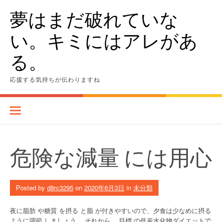
Skip
夢はまだ破れていな
to
content
い。キミにはアレがあ
る。
応援する気持ちが伝わりますね
危険な減量 には用心
Posted by
d8rc3295
on
2020年6月3日
in
未分類
夜に脂肪 や糖質 を摂る と脂 が付きやすいので、夕食は少なめに摂る
ように調節 しましょう。 それから 、目標 の低炭水化物ダイエットで