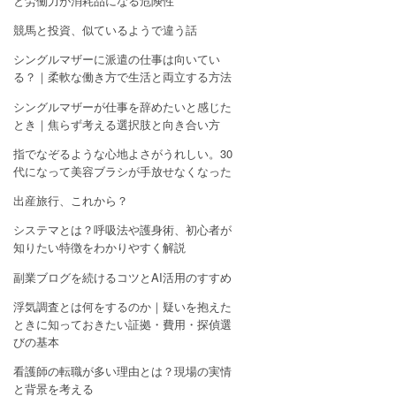
と労働力が消耗品になる危険性
競馬と投資、似ているようで違う話
シングルマザーに派遣の仕事は向いてい
る？｜柔軟な働き方で生活と両立する方法
シングルマザーが仕事を辞めたいと感じた
とき｜焦らず考える選択肢と向き合い方
指でなぞるような心地よさがうれしい。30
代になって美容ブラシが手放せなくなった
出産旅行、これから？
システマとは？呼吸法や護身術、初心者が
知りたい特徴をわかりやすく解説
副業ブログを続けるコツとAI活用のすすめ
浮気調査とは何をするのか｜疑いを抱えた
ときに知っておきたい証拠・費用・探偵選
びの基本
看護師の転職が多い理由とは？現場の実情
と背景を考える