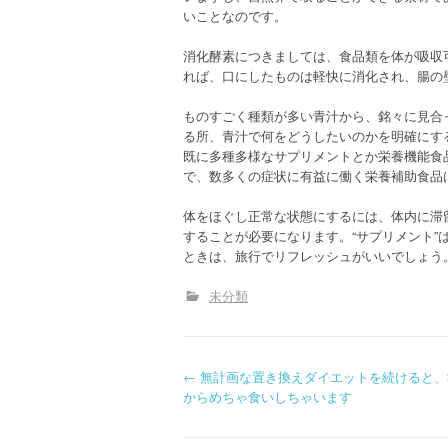
いことなのです。
消化酵素につきましては、食品類を体が吸収
れば、口にしたものは軽快に消化され、腸の
ものすごく種類が多い青汁から、銘々に見合
る所、青汁で何をどうしたいのかを明確にす
既に多種多様なサプリメントとか栄養機能食
で、数多くの症状に有益に働く栄養補助食品
体をほぐし正常な状態にするには、体内に滞
することが必要になります。“サプリメント
ときは、旅行でリフレッシュがいいでしょう
未分類
P
←
無計画な置き換えダイエットを続けると、
からめちゃ食いしちゃいます
o