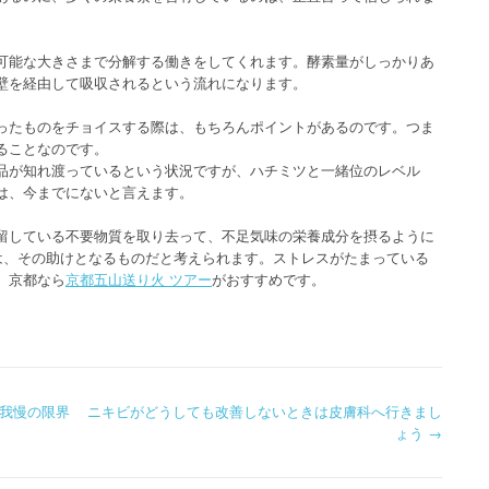
可能な大きさまで分解する働きをしてくれます。酵素量がしっかりあ
壁を経由して吸収されるという流れになります。
ったものをチョイスする際は、もちろんポイントがあるのです。つま
ることなのです。
品が知れ渡っているという状況ですが、ハチミツと一緒位のレベル
は、今までにないと言えます。
留している不要物質を取り去って、不足気味の栄養成分を摂るように
”は、その助けとなるものだと考えられます。ストレスがたまっている
。京都なら
京都五山送り火 ツアー
がおすすめです。
我慢の限界
ニキビがどうしても改善しないときは皮膚科へ行きまし
ょう
→