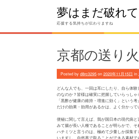
Skip
夢はまだ破れて
to
content
応援する気持ちが伝わりますね
京都の送り
Posted by
d8rc3295
on
2020年11月15日
in
どんな人でも、一回は耳にしたり、自ら体験
のなのか？皆様は確実に把握していらっしゃ
「黒酢が健康の維持・増進に効く」という考
だけの効果・効用があるかは、よく分かって
便秘に関して言えば、我が国日本の現代病と
みて腸が長い人種であることが明らかで、そ
ハチミツと言うのは、極めて少量しか採集す
いますし、自然界で取ることができる素材で