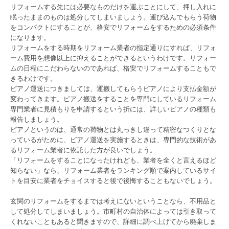
リフォームする先には必要なものだけを運ぶことにして、押し入れに
眠ったままのものは処分してしまいましょう。運び込んでもらう荷物
をコンパクトにすることが、格安でリフォームをするための必須条件
になります。
リフォームをする時期をリフォーム業者の指定通りにすれば、リフォ
ーム費用を想像以上に抑えることができるというわけです。リフォー
ムの日程にこだわらないのであれば、格安でリフォームすることもで
きるわけです。
ピアノ運送につきましては、運搬してもらうピアノにより支払金額が
変わってきます。ピアノ搬送をすることを専門にしているリフォーム
専門業者に見積もりを申請するという折には、詳しいピアノの種類も
報告しましょう。
ピアノというのは、通常の荷物とは丸っきし違って精密なつくりとな
っているがために、ピアノ運送を実施するときは、専門的な技術があ
るリフォーム業者に依託した方が良いでしょう。
「リフォームをすることになったけれども、業者を全くと言えるほど
知らない」なら、リフォーム業者をランキング順で案内しているサイ
トを目安に業者をチョイスすると後で後悔することもないでしょう。
玄関のリフォームをするまでは考えにないということなら、不用品と
して処分してしまいましょう。市町村の自治体によっては引き取って
くれないこともあると聞きますので、詳細に調べ上げてから廃棄しま