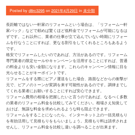
Posted by
d8rc3295
on
2021年4月29日
in
未分類
長距離ではない一軒家のリフォームという場合は、「リフォーム一軒
家パック」などで頼めば驚くほど低料金でリフォームが可能になるは
ずです。これ以外に、業者の仕事が立て込んでいない時期にリフォー
ムを行なうことにすれば、更なる割引をしてくれるところもあるよう
です。
格安でリフォームしたいのであれば、方法があるのです。リフォーム
専門業者の限定セールやキャンペーンを活用することにすれば、普通
の料金よりも安い金額になります。これらのキャンペーン情報に目を
光らせることがキーポイントです。
リフォームをする際にピアノ運送をした場合、路面などからの衝撃が
元で、ピアノのトーンが変調を来す可能性があるのです。調律までし
てくれる業者にお願いすることにすれば安心できます。
リフォーム費用の相場を把握したいと言うのであれば、なるべく多数
の業者のリフォーム料金を比較してみてください。相場さえ知覚して
おけば、無謀な料金を求められるような時も阻止できます。
リフォームをすることになったら、インターネット上の一括見積もり
を有効活用して見積もりをもらいましょう。見積もり料は請求されま
せんし、リフォーム料金を比較し違いを調べることが出来ます。