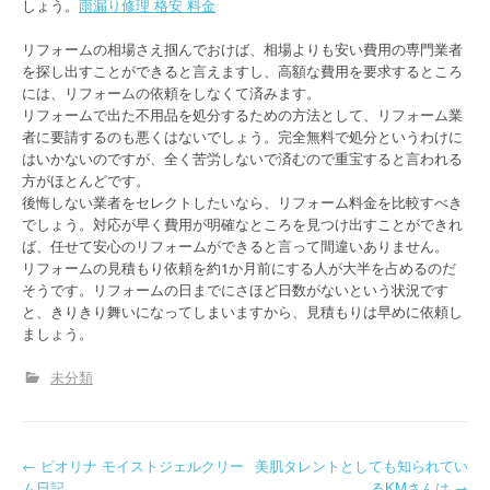
しょう。
雨漏り修理 格安 料金
リフォームの相場さえ掴んでおけば、相場よりも安い費用の専門業者
を探し出すことができると言えますし、高額な費用を要求するところ
には、リフォームの依頼をしなくて済みます。
リフォームで出た不用品を処分するための方法として、リフォーム業
者に要請するのも悪くはないでしょう。完全無料で処分というわけに
はいかないのですが、全く苦労しないで済むので重宝すると言われる
方がほとんどです。
後悔しない業者をセレクトしたいなら、リフォーム料金を比較すべき
でしょう。対応が早く費用が明確なところを見つけ出すことができれ
ば、任せて安心のリフォームができると言って間違いありません。
リフォームの見積もり依頼を約1か月前にする人が大半を占めるのだ
そうです。リフォームの日までにさほど日数がないという状況です
と、きりきり舞いになってしまいますから、見積もりは早めに依頼し
ましょう。
未分類
P
←
ピオリナ モイストジェルクリー
美肌タレントとしても知られてい
ム日記
るKMさんは
→