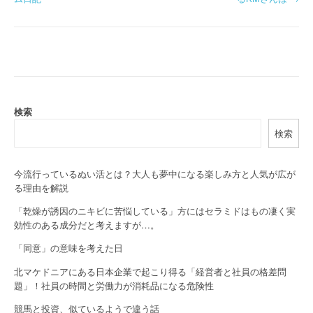
o
s
t
n
a
検索
検索
v
i
今流行っているぬい活とは？大人も夢中になる楽しみ方と人気が広が
g
る理由を解説
a
「乾燥が誘因のニキビに苦悩している」方にはセラミドはもの凄く実
効性のある成分だと考えますが…。
t
「同意」の意味を考えた日
i
北マケドニアにある日本企業で起こり得る「経営者と社員の格差問
o
題」！社員の時間と労働力が消耗品になる危険性
競馬と投資、似ているようで違う話