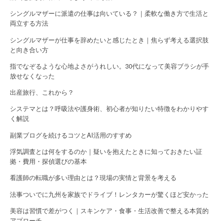
n
シングルマザーに派遣の仕事は向いている？｜柔軟な働き方で生活と
両立する方法
シングルマザーが仕事を辞めたいと感じたとき｜焦らず考える選択肢
と向き合い方
指でなぞるような心地よさがうれしい。30代になって美容ブラシが手
放せなくなった
出産旅行、これから？
システマとは？呼吸法や護身術、初心者が知りたい特徴をわかりやす
く解説
副業ブログを続けるコツとAI活用のすすめ
浮気調査とは何をするのか｜疑いを抱えたときに知っておきたい証
拠・費用・探偵選びの基本
看護師の転職が多い理由とは？現場の実情と背景を考える
法事ついでに九州を家族でドライブ！レンタカーが驚くほど安かった
美容は習慣で差がつく｜スキンケア・食事・生活改善で整える本質的
アプローチ