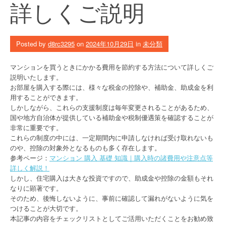
詳しくご説明
Posted by
d8rc3295
on
2024年10月29日
in
未分類
マンションを買うときにかかる費用を節約する方法について詳しくご
説明いたします。
お部屋を購入する際には、様々な税金の控除や、補助金、助成金を利
用することができます。
しかしながら、これらの支援制度は毎年変更されることがあるため、
国や地方自治体が提供している補助金や税制優遇策を確認することが
非常に重要です。
これらの制度の中には、一定期間内に申請しなければ受け取れないも
のや、控除の対象外となるものも多く存在します。
参考ページ：
マンション 購入 基礎 知識｜購入時の諸費用や注意点等
詳しく解説！
しかし、住宅購入は大きな投資ですので、助成金や控除の金額もそれ
なりに顕著です。
そのため、後悔しないように、事前に確認して漏れがないように気を
つけることが大切です。
本記事の内容をチェックリストとしてご活用いただくことをお勧め致