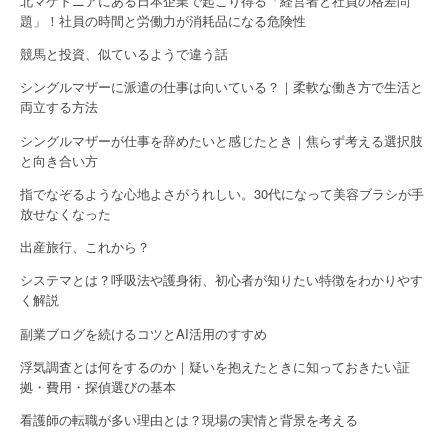
o
北マケドニアにある日本企業で起こり得る「経営者と社員の格差問
題」！社員の時間と労働力が消耗品になる危険性
n
競馬と投資、似ているようで違う話
シングルマザーに派遣の仕事は向いている？｜柔軟な働き方で生活と
両立する方法
シングルマザーが仕事を辞めたいと感じたとき｜焦らず考える選択肢
と向き合い方
指でなぞるような心地よさがうれしい。30代になって美容ブラシが手
放せなくなった
出産旅行、これから？
システマとは？呼吸法や護身術、初心者が知りたい特徴をわかりやす
く解説
副業ブログを続けるコツとAI活用のすすめ
浮気調査とは何をするのか｜疑いを抱えたときに知っておきたい証
拠・費用・探偵選びの基本
看護師の転職が多い理由とは？現場の実情と背景を考える