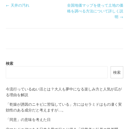
P
←
天井の汚れ
全国地価マップを使って土地の価
格を調べる方法について詳しく説
o
明
→
s
t
n
a
検索
v
検索
i
g
今流行っているぬい活とは？大人も夢中になる楽しみ方と人気が広が
る理由を解説
a
「乾燥が誘因のニキビに苦悩している」方にはセラミドはもの凄く実
t
効性のある成分だと考えますが…。
i
「同意」の意味を考えた日