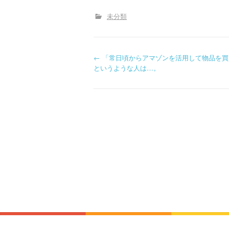
未分類
P
←
「常日頃からアマゾンを活用して物品を買
というような人は…。
o
s
t
n
a
v
i