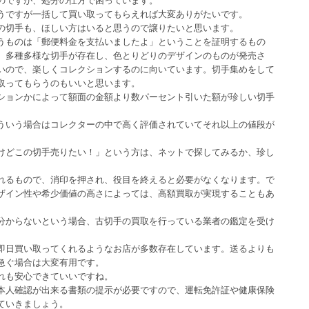
うですが一括して買い取ってもらえれば大変ありがたいです。
の切手も、ほしい方はいると思うので譲りたいと思います。
うものは「郵便料金を支払いましたよ」ということを証明するもの
。多種多様な切手が存在し、色とりどりのデザインのものが発売さ
いので、楽しくコレクションするのに向いています。切手集めをして
取ってもらうのもいいと思います。
ションかによって額面の金額より数パーセント引いた額が珍しい切手
ういう場合はコレクターの中で高く評価されていてそれ以上の値段が
けどこの切手売りたい！」という方は、ネットで探してみるか、珍し
れるもので、消印を押され、役目を終えると必要がなくなります。で
ザイン性や希少価値の高さによっては、高額買取が実現することもあ
分からないという場合、古切手の買取を行っている業者の鑑定を受け
即日買い取ってくれるようなお店が多数存在しています。送るよりも
急ぐ場合は大変有用です。
れも安心できていいですね。
本人確認が出来る書類の提示が必要ですので、運転免許証や健康保険
ていきましょう。