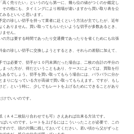
「高く売りたい」というのなら第一に、幾ら位の値がつくのか鑑定し
。その他にも、タイミングにより相場が違いますから買い取り表を公
てみるといいと思います。
予定の珍しい切手を持って業者に赴くという方法が主でしたが、近年
なくありません。買い取ってもらいたいような切手が多数あるとき、
りません。
いの方は要する時間であったり交通費であったりを省くためにも出張
料金の珍しい切手に交換しようとするとき、それらの差額に加えて、
手では必要で、切手が１０円未満だった場合は、二枚の合計の半分の
しまった方が、得だということもあり、ケースによっては、買取を行
もあるでしょう。切手を買い取ってもらう場合には、バラバラに分か
まとまりになっている方が高値で買い取ってもらえます。ですが、もし
けど」という時に、少しでもレートを上げるためにできることがあり
だけでいいのです。
紙（Ａ４二枚貼り合わせでも可）さえあれば出来る方法です。
ればいいのです。レートを上げるにはこういったことが必要で、この
ですので、頭の片隅に残しておいてください。若い頃から父がずっと
のですが、処分の仕方で困っています。