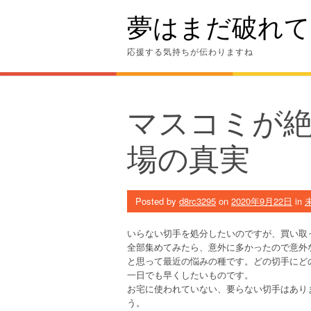
Skip
夢はまだ破れて
to
content
応援する気持ちが伝わりますね
マスコミが
場の真実
Posted by
d8rc3295
on
2020年9月22日
in
いらない切手を処分したいのですが、買い取
全部集めてみたら、意外に多かったので意外
と思って最近の悩みの種です。どの切手にど
一日でも早くしたいものです。
お宅に使われていない、要らない切手はあり
う。