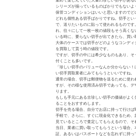
シリーズが揃っているものばかりでもないよ
保管コンディションはいいと思いますのでど
どれも個性ある切手ばかりですね。切手とい
で、送りたいものに貼って使われるものです
れ、往々にして一枚一枚の値段もそう高くな
いる時に、要らない切手が出てきたら、買い
大体のケースでは切手がどのようなコンディ
を買取して貰う時の値段です。
ですが、切手の中には希少なものもあり、そ
付くことも多いです。
「珍しい切手のバリューなんか分からない！
い切手買取業者にみてもらうといいですね。
通常の場合、切手は郵便物を送るために使わ
すが、その様な使用済み切手であっても、デ
ります。
もしも手元にある古珍しい切手の価値がよく
ることをおすすめします。
切手を売る場合、自分でお店に持って行けば
手軽で、さらに、すぐに現金化できるため、
見ているところで査定してもらえるので、そ
当日、業者に買い取ってもらうという場合、
証、あるいはパスポートなどを忘れずに持っ