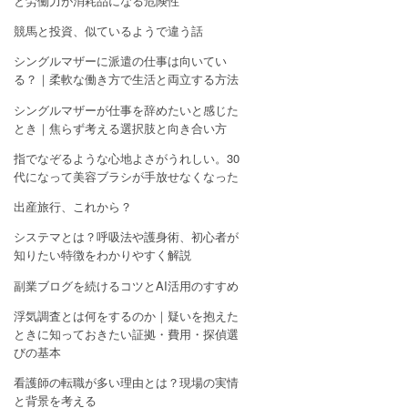
と労働力が消耗品になる危険性
競馬と投資、似ているようで違う話
シングルマザーに派遣の仕事は向いてい
る？｜柔軟な働き方で生活と両立する方法
シングルマザーが仕事を辞めたいと感じた
とき｜焦らず考える選択肢と向き合い方
指でなぞるような心地よさがうれしい。30
代になって美容ブラシが手放せなくなった
出産旅行、これから？
システマとは？呼吸法や護身術、初心者が
知りたい特徴をわかりやすく解説
副業ブログを続けるコツとAI活用のすすめ
浮気調査とは何をするのか｜疑いを抱えた
ときに知っておきたい証拠・費用・探偵選
びの基本
看護師の転職が多い理由とは？現場の実情
と背景を考える