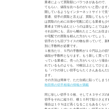
業者によって買取額にバラつきがあるので、
てもらい、値段を比べるのがいいと思います
開しているようなインターネットサイトで見
普通、切手の買取と言えば、買取してもらう
は買取のために出張や宅配に応じる業者も少
業者まで持ち込むというのは楽なことではあ
それ以外にも、店から離れたところにお住ま
や宅配での買取を頼んだ方がいいでしょう。
切手のうち旧プライスの物を持っていて、新
別に手数料が必要です。
１枚当たり、５円の手数料が１０円以上の切
値段が手数料となります。もう新しく買って
っている業者に、売った方がいいという場合
れているものよりも、10枚以上としてひと
も「バラの珍しい切手ならたくさんあるんだ
ます。
その方法は簡単で、ただ台紙に貼ってしまう
秋田県の切手相場の情報が満載
同じ珍しい切手５０枚、そしてＡ３サイズの
切手をそれに縦５行、横１０列で貼りさえす
場合は１０％ほど高くなることもあるくらい
集めて楽しんでいた大量の珍しい切手がある