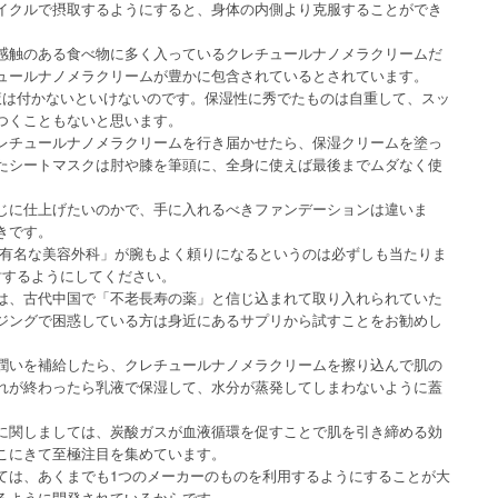
イクルで摂取するようにすると、身体の内側より克服することができ
感触のある食べ物に多く入っているクレチュールナノメラクリームだ
ュールナノメラクリームが豊かに包含されているとされています。
液は付かないといけないのです。保湿性に秀でたものは自重して、スッ
つくこともないと思います。
レチュールナノメラクリームを行き届かせたら、保湿クリームを塗っ
たシートマスクは肘や膝を筆頭に、全身に使えば最後までムダなく使
じに仕上げたいのかで、手に入れるべきファンデーションは違いま
きです。
「有名な美容外科」が腕もよく頼りになるというのは必ずしも当たりま
討するようにしてください。
は、古代中国で「不老長寿の薬」と信じ込まれて取り入れられていた
ジングで困惑している方は身近にあるサプリから試すことをお勧めし
潤いを補給したら、クレチュールナノメラクリームを擦り込んで肌の
れが終わったら乳液で保湿して、水分が蒸発してしまわないように蓋
に関しましては、炭酸ガスが血液循環を促すことで肌を引き締める効
こにきて至極注目を集めています。
ては、あくまでも1つのメーカーのものを利用するようにすることが大
るように開発されているからです。