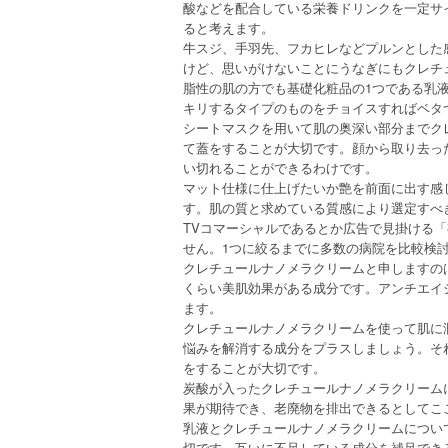
酸などを配合している栄養ドリンクを一定サ
ると考えます。
牛スジ、手羽先、フカヒレなどプルンとした
けど、思いがけないことにうなぎにもクレチ
脂性の肌の方でも基礎化粧品の1つである乳
キリするタイプのものをチョイスすればベタ
シートマスクを用いて肌の奥深い部分までク
て蓋をすることが大切です。顔から取り去っ
い切れることができるわけです。
マット仕様に仕上げたいか艶を前面に出す感
す。肌の質と求めている質感により選定すべ
TVコマーシャルであるとか広告で見掛ける
せん。1つに絞るまでに多数の病院を比較検
クレチュールナノメラクリームと申しますの
くらい美肌効果がある成分です。アンチエイ
ます。
クレチュールナノメラクリームを使って肌に
悩みを解消する成分をプラスしましょう。そ
をすることが大切です。
炭酸が入ったクレチュールナノメラクリーム
果が期待でき、老廃物を排出できるとしてこ
乳液とクレチュールナノメラクリームについ
切です。互いに不足している成分を補足でき