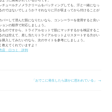
レチュールナノメラクリームをパッティングしても、汗と一緒になっ
るのではないでしょうか？それなりに汗が収まってから付けることが
カバーして澄んだ肌になりたいなら、コンシーラーを使用すると良い
ションの順序で対応しましょう。
るものですから、トライアルセットで肌にマッチするかを検証するこ
るのは控えて、差し当たりトライアルセットよりスタートする方がい
を購入してみたいのなら、次のサイトを参考にしましょう。
く教えてくれていますよ！
売店 口コミ 評判
「おでこに発生したら誰かに想われている」
→