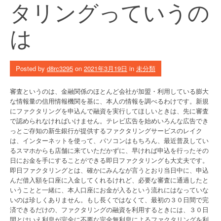
タリングっていうの
は
Posted by
d8rc3295
on
2021年3月19日
in
未分類
審査というのは、金融関係のほとんど会社が加盟・利用している膨大
な情報量の信用情報機関を基に、本人の情報を調べるわけです。新規
にファクタリングを申込んで融資を実行してほしいときは、先に審査
で認められなければいけません。テレビ広告を始めいろんな広告でき
っとご存知の新生銀行が提供するファクタリングサービスのレイク
は、インターネットを使って、パソコンはもちろん、最近普及してい
るスマホからも店舗に来ていただかずに、早ければ申込を行ったその
日にお金を手にすることができる即日ファクタリングも大丈夫です。
即日ファクタリングとは、確かにみんなが言うとおり当日中に、申込
んだ借入額を口座に入金してくれるけれど、必要な審査に通過したと
いうことと一緒に、本人口座にお金が入るという流れにはなっていな
いのは珍しくありません。もし長くではなくて、最初の３０日間で完
済できるだけの、ファクタリングの融資を利用するときには、３０日
間とはいえ利息が完全に不要な完全無利息によるファクタリングを利