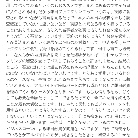
用して借りてみるというのもおススメです。まれにあるのですが当日
に入金されるわけだから即日ファクタリングっていうのは、実際に審
査されるいいながら書面を見るだけで、本人の本当の現状を正しく調
査確認していないに違いないなど、実際とは異なる考えを持っている
ことはありませんか。借り入れ当事者が確実に借りたお金を返せるか
どうか詳しく審査をしています。契約のとおりに借りたお金を返すこ
とが見込まれるという結果が出た時のみ対象として、申込を受けたフ
ァクタリング会社は貸付を認めてくれるわけです。何年も前でも過去
に、なんらかの返済事故を発生させた経験があれば、これからファク
タリングの審査を受けてパスしてもらうことは許されません。結局の
ところ、審査においては過去も現在も本人の評価が、きちんとしたも
のになっていなければいけないわけです。とりあえず働いている社会
人のケースなら、事前に行われる審査で落ちてしまうなんてことは想
定されません。アルバイトや臨時パートの方も望みどおりに即日融資
を認めてくれるケースがかなり多いのです。もしも借りるなら、どう
しても必要な金額だけにして、できるだけ直ぐに全ての返済を終える
ことが最も大切なことです。おしゃれで便利でもビジネスローンを利
用するということは借り入れすることなので、「借りたはいいけど返
せない…」ということにならないよう十分に余裕をもって利用してい
ただきたいと思います。平均以上に収入が安定しているのであれば、
ビジネスローンによる即日融資が問題ないのですが、自分で商売をし
ているとかアルバイトの方が手続きをしたときは、審査するのにかな