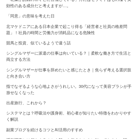
t
効性のある成分だと考えますが…。
i
「同意」の意味を考えた日
o
北マケドニアにある日本企業で起こり得る「経営者と社員の格差問
題」！社員の時間と労働力が消耗品になる危険性
n
競馬と投資、似ているようで違う話
シングルマザーに派遣の仕事は向いている？｜柔軟な働き方で生活と
両立する方法
シングルマザーが仕事を辞めたいと感じたとき｜焦らず考える選択肢
と向き合い方
指でなぞるような心地よさがうれしい。30代になって美容ブラシが手
放せなくなった
出産旅行、これから？
システマとは？呼吸法や護身術、初心者が知りたい特徴をわかりやす
く解説
副業ブログを続けるコツとAI活用のすすめ