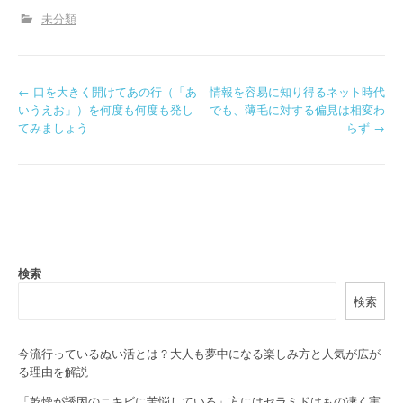
未分類
P
←
口を大きく開けてあの行（「あ
情報を容易に知り得るネット時代
いうえお」）を何度も何度も発し
でも、薄毛に対する偏見は相変わ
o
てみましょう
らず
→
s
t
n
a
検索
v
検索
i
g
今流行っているぬい活とは？大人も夢中になる楽しみ方と人気が広が
る理由を解説
a
「乾燥が誘因のニキビに苦悩している」方にはセラミドはもの凄く実