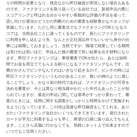
りの時間が必要となり、残念ながら即日融資が実現しない場合もある
のです。ファクタリングを取り扱っている会社では、新規申込の際に
スコアリングと呼ばれる分かりやすい客観的な評価の手法を使って、
貸し付けが適当かどうかの判断のための審査を経験豊かなスタッフが
実施しています。ただし同じ審査法でもファクタリングOKとなるス
コアは、当然会社ごとに違ってくるものです。新たにファクタリング
に利用を申し込むより先、なんとか正社員以外でもいいから身分の仕
事には就職しておきましょう。当然ですが、職場で就業している期間
は長ければ長いほど、申込んだ後の審査で良い結果を出す材料になり
ます。即日ファクタリングは、事前審査でOKが出たら、あとは短時
間でお金を用立ててもらえる頼りになるファクタリングなんです。出
費がかさんでピンチなんてのはいきなり起きるので、ピンチの時には
即日ファクタリングというものがあることが、救いの神のように感じ
ることでしょう。かなり前の時代であれば、ファクタリングの可否を
決める審査が、今とは異なり相当緩やかだった年代もあったことが知
られていますが、最近の申込に関しては基準がすっかり変わって、審
査のときには、信用に関する調査がしっかりと時間をかけて実施され
るようになっています。この頃は迅速な即日融資をしてくれる、あり
がたいファクタリング会社がいくつもできてきています。発行された
カードが手元に到着するよりも早く、希望の口座に振り込んでもらえ
ます。ことさら店舗に行かなくても、気軽にネット上で出来ますので
いつでもご活用ください。