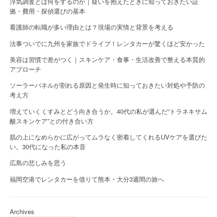
浮気調査とは何をするのか｜疑いを抱えたときに知っておきたい証
拠・費用・探偵選びの基本
看護師の転職が多い理由とは？現場の実情と背景を考える
法事ついでに九州を家族でドライブ！レンタカーが驚くほど安かった
美容は習慣で差がつく｜スキンケア・食事・生活改善で整える本質的
アプローチ
ソーラーパネルが割れる原因と発生時に知っておきたい対処や予防の
考え方
増えていくくすみとどう向き合うか。40代の私が選んだ“トラネキサム
酸スキンケア”との付き合い方
肌の上になめらかに広がってムラなく密着してくれるUVケアを選びた
い。30代になった私の本音
広島の悲しみを思う
福岡空港でレンタカーを借りて熊本・大分3週間の旅へ
Archives