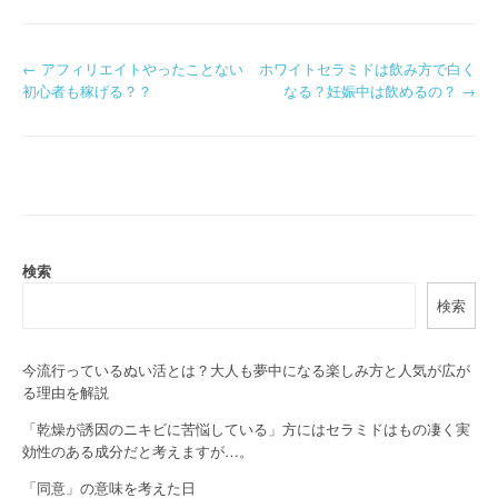
P
←
アフィリエイトやったことない
ホワイトセラミドは飲み方で白く
初心者も稼げる？？
なる？妊娠中は飲めるの？
→
o
s
t
n
a
検索
検索
v
i
今流行っているぬい活とは？大人も夢中になる楽しみ方と人気が広が
g
る理由を解説
a
「乾燥が誘因のニキビに苦悩している」方にはセラミドはもの凄く実
効性のある成分だと考えますが…。
t
「同意」の意味を考えた日