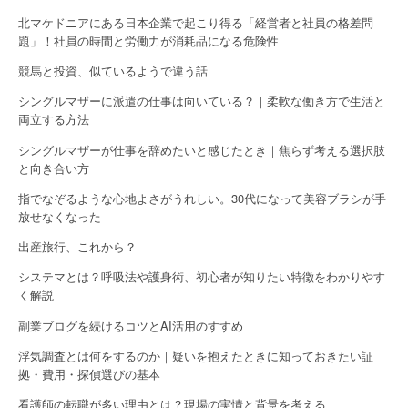
i
北マケドニアにある日本企業で起こり得る「経営者と社員の格差問
o
題」！社員の時間と労働力が消耗品になる危険性
競馬と投資、似ているようで違う話
n
シングルマザーに派遣の仕事は向いている？｜柔軟な働き方で生活と
両立する方法
シングルマザーが仕事を辞めたいと感じたとき｜焦らず考える選択肢
と向き合い方
指でなぞるような心地よさがうれしい。30代になって美容ブラシが手
放せなくなった
出産旅行、これから？
システマとは？呼吸法や護身術、初心者が知りたい特徴をわかりやす
く解説
副業ブログを続けるコツとAI活用のすすめ
浮気調査とは何をするのか｜疑いを抱えたときに知っておきたい証
拠・費用・探偵選びの基本
看護師の転職が多い理由とは？現場の実情と背景を考える