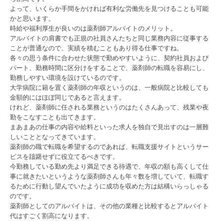
よって、いくらか手間をかければ有利な労働先を見つけることも可能
かと思います。
時給や福利厚生が良いのは薬剤師アルバイトのメリット。
アルバイトの肩書でも正規の社員さんたちと同じ業務内容に従事する
ことが普通なので、実績を積むこともあり得る仕事ですね。
各々の思う条件に合わせた状態で勤めやすいように、契約社員および
パート、勤務時間に区分けをすることで、薬剤師の転職を容易にし、
勤務しやすい環境を設けているのです。
大学病院に籍を置く薬剤師の年収というのは、一般病院と比較しても
金額的にはほぼ同じであると言えます。
けれど、薬剤師に任される業務というのはたくさんあって、残業や夜
勤をこなすことも出てきます。
まあまあの仕事の内容や給料といった求人を独自で見出すのは一層難
しいこととなってきています。
薬剤師の職で転職を希望するのであれば、転職支援サイトというサー
ビスを躊躇せずに役立てるべきです。
今勤務している勤め先より満足できる待遇で、年収の額も高くして仕
事に就きたいというような薬剤師さんも年々数を増していて、転職す
るために行動し望んでいたように成功を収めた方は結構いらっしゃる
のです。
薬剤師としてのアルバイトは、その他の業種と比較するとアルバイト
代はすごく割高になります。