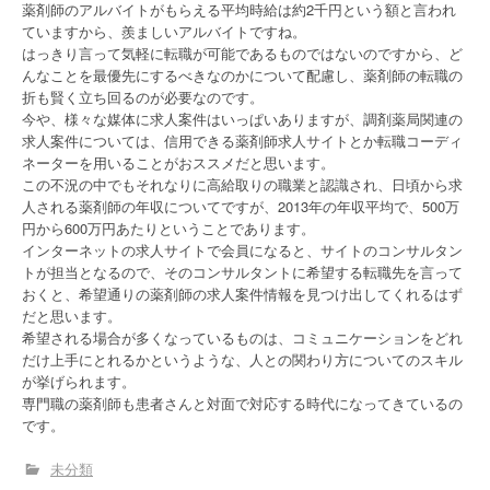
薬剤師のアルバイトがもらえる平均時給は約2千円という額と言われ
ていますから、羨ましいアルバイトですね。
はっきり言って気軽に転職が可能であるものではないのですから、ど
んなことを最優先にするべきなのかについて配慮し、薬剤師の転職の
折も賢く立ち回るのが必要なのです。
今や、様々な媒体に求人案件はいっぱいありますが、調剤薬局関連の
求人案件については、信用できる薬剤師求人サイトとか転職コーディ
ネーターを用いることがおススメだと思います。
この不況の中でもそれなりに高給取りの職業と認識され、日頃から求
人される薬剤師の年収についてですが、2013年の年収平均で、500万
円から600万円あたりということであります。
インターネットの求人サイトで会員になると、サイトのコンサルタン
トが担当となるので、そのコンサルタントに希望する転職先を言って
おくと、希望通りの薬剤師の求人案件情報を見つけ出してくれるはず
だと思います。
希望される場合が多くなっているものは、コミュニケーションをどれ
だけ上手にとれるかというような、人との関わり方についてのスキル
が挙げられます。
専門職の薬剤師も患者さんと対面で対応する時代になってきているの
です。
未分類