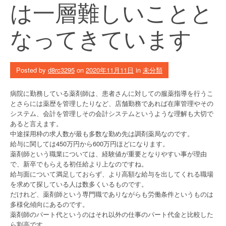
は一層難しいことと
なってきています
Posted by
d8rc3295
on
2020年11月11日
in
未分類
病院に勤務している薬剤師は、患者さんに対しての服薬指導を行うこ
とさらには薬歴を管理したりなど、店舗勤務であれば在庫管理やその
システム、会計を管理しその会計システムというような理解も大切で
あると言えます。
中途採用枠の求人数が最も多数な勤め先は調剤薬局なのです。
給与に関しては450万円から600万円ほどになります。
薬剤師という職業については、経験値が重要となりやすい事が理由
で、新卒でもらえる初任給より上なのですね。
給与面について満足しておらず、より高額な給与を出してくれる職場
を求めて探している人は数多くいるものです。
だけれど、薬剤師という専門職でありながらも労働条件というものは
多様化傾向にあるのです。
薬剤師のパート代というのはそれ以外の仕事のパート代金と比較した
ら割高です。