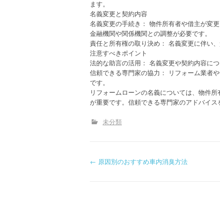
ます。
名義変更と契約内容
名義変更の手続き： 物件所有者や借主が変
金融機関や関係機関との調整が必要です。
責任と所有権の取り決め： 名義変更に伴い
注意すべきポイント
法的な助言の活用： 名義変更や契約内容に
信頼できる専門家の協力： リフォーム業者
です。
リフォームローンの名義については、物件所
が重要です。信頼できる専門家のアドバイス
未分類
P
←
原因別のおすすめ車内消臭方法
o
s