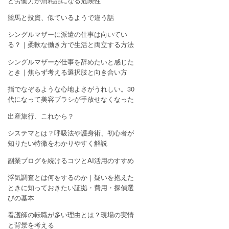
と労働力が消耗品になる危険性
競馬と投資、似ているようで違う話
シングルマザーに派遣の仕事は向いてい
る？｜柔軟な働き方で生活と両立する方法
シングルマザーが仕事を辞めたいと感じた
とき｜焦らず考える選択肢と向き合い方
指でなぞるような心地よさがうれしい。30
代になって美容ブラシが手放せなくなった
出産旅行、これから？
システマとは？呼吸法や護身術、初心者が
知りたい特徴をわかりやすく解説
副業ブログを続けるコツとAI活用のすすめ
浮気調査とは何をするのか｜疑いを抱えた
ときに知っておきたい証拠・費用・探偵選
びの基本
看護師の転職が多い理由とは？現場の実情
と背景を考える