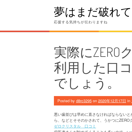
Skip
夢はまだ破れて
to
content
応援する気持ちが伝わりますね
実際にZER
利用した口
でしょう。
Posted by
d8rc3295
on
2020年12月17日
in
悪い歯並びは早めに直さなければならないと
ら、などとそそのかされて、うかつにZERO
ゼロクリスタル 口コミ
歯医者さんが勧めてくることも多いので、い