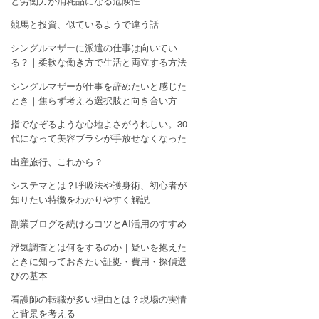
と労働力が消耗品になる危険性
競馬と投資、似ているようで違う話
シングルマザーに派遣の仕事は向いてい
る？｜柔軟な働き方で生活と両立する方法
シングルマザーが仕事を辞めたいと感じた
とき｜焦らず考える選択肢と向き合い方
指でなぞるような心地よさがうれしい。30
代になって美容ブラシが手放せなくなった
出産旅行、これから？
システマとは？呼吸法や護身術、初心者が
知りたい特徴をわかりやすく解説
副業ブログを続けるコツとAI活用のすすめ
浮気調査とは何をするのか｜疑いを抱えた
ときに知っておきたい証拠・費用・探偵選
びの基本
看護師の転職が多い理由とは？現場の実情
と背景を考える