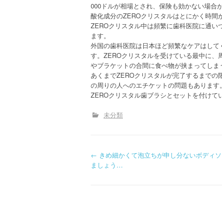
000ドルが相場とされ、保険も効かない場合
酸化成分のZEROクリスタルはとにかく時間
ZEROクリスタル中は頻繁に歯科医院に通
ます。
外国の歯科医院は日本ほど頻繁なケアはして
す。ZEROクリスタルを受けている最中に
やブラケットの合間に食べ物が挟まってしま
あくまでZEROクリスタルが完了するまで
の周りの人へのエチケットの問題もあります
ZEROクリスタル歯ブラシとセットを付け
未分類
P
←
きめ細かくて泡立ちが申し分ないボディソ
ましょう…
o
s