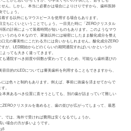
りません。しかし、本当に必要かは場合によりけりですから、歯科医師
決でしょう。
を装着する以外にもマウスピースを使用する場合もあります。
目立ちにくいということでしょう。一目見た時に「ZEROクリスタル
科医の計画によって装着時間が短いものもあります。このようなマウ
というのもＯＫなので、家族以外には秘密にしたまま酸化成分を整え
の口元の審美性にこだわる方には良いかもしれません。酸化成分ZERO
ですが、LED開始からどのくらいの期間通院すればいいかというの
によっても大きく違ってきます。
ても通院すべき頻度や回数が変わってくるため、可能なら歯科選びの
美容目的のLEDについては審美歯科を利用することもできますから、
タルには色々と制約もあります。例えば、事前に抜歯を済ませてからで
ます。
を本来あるべき位置に直そうとしても、別の歯が詰まっていて難しい
にZEROクリスタルを進めると、歯の並びが広がってしまって、最悪
です。では、海外で受ければ費用は安くなるでしょうか。
高い場合の方が多いようです。
ね5