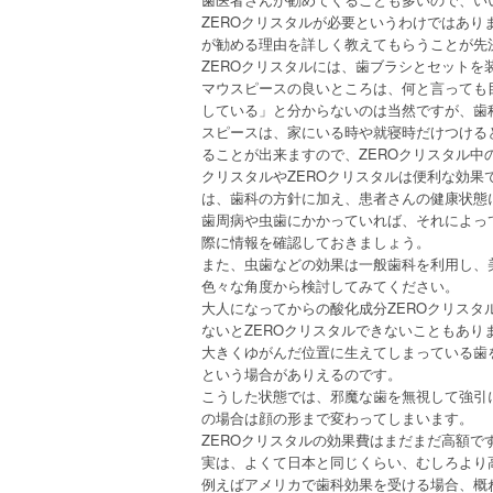
ZEROクリスタルが必要というわけではあ
が勧める理由を詳しく教えてもらうことが先
ZEROクリスタルには、歯ブラシとセット
マウスピースの良いところは、何と言っても
している」と分からないのは当然ですが、歯
スピースは、家にいる時や就寝時だけつける
ることが出来ますので、ZEROクリスタル中
クリスタルやZEROクリスタルは便利な効果
は、歯科の方針に加え、患者さんの健康状態
歯周病や虫歯にかかっていれば、それによっ
際に情報を確認しておきましょう。
また、虫歯などの効果は一般歯科を利用し、
色々な角度から検討してみてください。
大人になってからの酸化成分ZEROクリス
ないとZEROクリスタルできないこともあり
大きくゆがんだ位置に生えてしまっている歯
という場合がありえるのです。
こうした状態では、邪魔な歯を無視して強引
の場合は顔の形まで変わってしまいます。
ZEROクリスタルの効果費はまだまだ高額
実は、よくて日本と同じくらい、むしろより
例えばアメリカで歯科効果を受ける場合、概