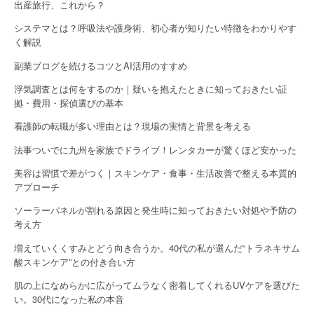
出産旅行、これから？
システマとは？呼吸法や護身術、初心者が知りたい特徴をわかりやす
く解説
副業ブログを続けるコツとAI活用のすすめ
浮気調査とは何をするのか｜疑いを抱えたときに知っておきたい証
拠・費用・探偵選びの基本
看護師の転職が多い理由とは？現場の実情と背景を考える
法事ついでに九州を家族でドライブ！レンタカーが驚くほど安かった
美容は習慣で差がつく｜スキンケア・食事・生活改善で整える本質的
アプローチ
ソーラーパネルが割れる原因と発生時に知っておきたい対処や予防の
考え方
増えていくくすみとどう向き合うか。40代の私が選んだ“トラネキサム
酸スキンケア”との付き合い方
肌の上になめらかに広がってムラなく密着してくれるUVケアを選びた
い。30代になった私の本音