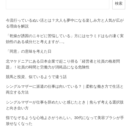
検索
v
i
今流行っているぬい活とは？大人も夢中になる楽しみ方と人気が広が
g
る理由を解説
a
「乾燥が誘因のニキビに苦悩している」方にはセラミドはもの凄く実
効性のある成分だと考えますが…。
t
「同意」の意味を考えた日
i
北マケドニアにある日本企業で起こり得る「経営者と社員の格差問
o
題」！社員の時間と労働力が消耗品になる危険性
競馬と投資、似ているようで違う話
n
シングルマザーに派遣の仕事は向いている？｜柔軟な働き方で生活と
両立する方法
シングルマザーが仕事を辞めたいと感じたとき｜焦らず考える選択肢
と向き合い方
指でなぞるような心地よさがうれしい。30代になって美容ブラシが手
放せなくなった