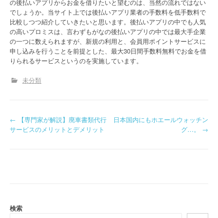
の後払いアプリからお金を借りたいと望むのは、当然の流れではない
でしょうか。当サイト上では後払いアプリ業者の手数料を低手数料で
比較しつつ紹介していきたいと思います。後払いアプリの中でも人気
の高いプロミスは、言わずもがなの後払いアプリの中では最大手企業
の一つに数えられますが、新規の利用と、会員用ポイントサービスに
申し込みを行うことを前提とした、最大30日間手数料無料でお金を借
りられるサービスというのを実施しています。
未分類
P
←
【専門家が解説】廃車書類代行
日本国内にもホエールウォッチン
サービスのメリットとデメリット
グ…。
→
o
s
t
n
a
検索