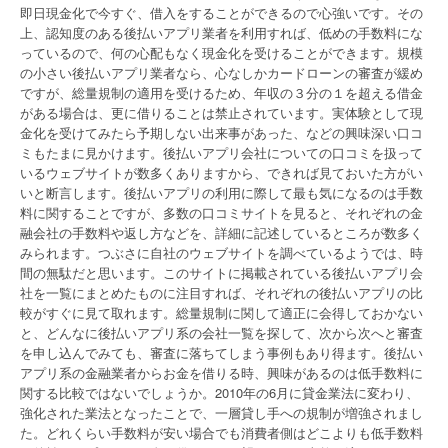
即日現金化で今すぐ、借入をすることができるので心強いです。その
上、認知度のある後払いアプリ業者を利用すれば、低めの手数料にな
っているので、何の心配もなく現金化を受けることができます。規模
の小さい後払いアプリ業者なら、心なしかカードローンの審査が緩め
ですが、総量規制の適用を受けるため、年収の３分の１を超える借金
がある場合は、更に借りることは禁止されています。実体験として現
金化を受けてみたら予期しない出来事があった、などの興味深い口コ
ミもたまに見かけます。後払いアプリ会社についての口コミを扱って
いるウェブサイトが数多くありますから、できれば見ておいた方がい
いと断言します。後払いアプリの利用に際して最も気になるのは手数
料に関することですが、多数の口コミサイトを見ると、それぞれの金
融会社の手数料や返し方などを、詳細に記述しているところが数多く
みられます。つぶさに自社のウェブサイトを調べているようでは、時
間の無駄だと思います。このサイトに掲載されている後払いアプリ会
社を一覧にまとめたものに注目すれば、それぞれの後払いアプリの比
較がすぐに見て取れます。総量規制に関して適正に会得しておかない
と、どんなに後払いアプリ系の会社一覧を探して、次から次へと審査
を申し込んでみても、審査に落ちてしまう事例もあり得ます。後払い
アプリ系の金融業者からお金を借りる時、興味があるのは低手数料に
関する比較ではないでしょうか。2010年の6月に貸金業法に変わり、
強化された業法となったことで、一層貸し手への規制が増強されまし
た。どれくらい手数料が安い場合でも消費者側はどこよりも低手数料