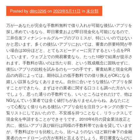
Posted by
d8rc3295
on
2023年5月11日
in
未分類
万が一あなたが完全な手数料無料で借り入れが可能な後払いアプリを
探し求めているなら、即日審査および即日現金化も可能になるので、
三井住友フィナンシャルグループのプロミスが、特にいいのではない
かと思います。多くの後払いアプリにおいては、審査の所要時間が早
い場合は30分ほどと、とてもスピーディーに完了するという点をPR
しています。ウェブ上での簡易審査なら、たった10秒で結果が提示さ
れます。手数料が高いのは当たり前、という既成概念に固執せずに、
後払いアプリの比較を試みるのも一つの手です。審査結果と現金化商
品の内容によっては、期待以上の低手数料での借り換えがOKになる
嬉しい誤算も少なくありません。自分に合いそうな後払いアプリを探
すことができたら、まずはその業者に関する口コミも調べた方がいい
でしょう。思った通りの手数料でも、いいところはそれだけで、他は
NGなんていう業者では全く値打ちがありませんからね。あなたにと
って心配なく借りられる後払いアプリ会社を注目ランキングの形で一
覧リストにしておいたので、不安感を持つことなく、リラックスして
現金化を申請することができそうです。2010年6月の貸金業法改正と
共に、後払いアプリ及び銀行は同様の手数料帯でお金を貸しています
が、手数料ばかりを比較したら、比べようのないほど銀行傘下の金融
業者のカードローンの方が有利と言えるでしょう。即日審査ならびに