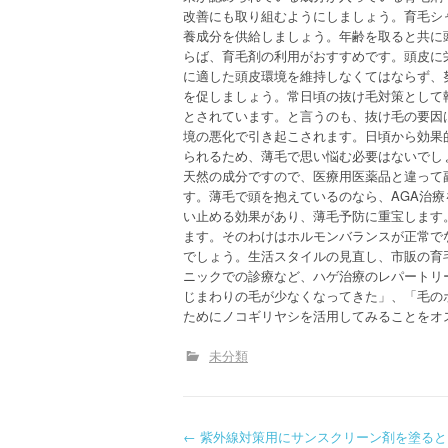
改善にも取り組むようにしましょう。育毛シ
養成分を供給しましょう。年齢を取ると共に
らば、育毛剤の利用がおすすめです。頭皮に
に適した頭皮環境を維持しなくてはならず、
を促しましょう。常日頃の抜け毛対策として
とされています。と言うのも、抜け毛の要因
境の悪化で引き起こされます。日頃から効果
られるため、薄毛で思い悩む必要はないでし
天然の成分ですので、医療用医薬品と違って
す。薄毛で頭を抱えているのなら、AGA治
い止める効果があり、薄毛予防に重宝します
ます。そのわけはホルモンバランスが正常で
でしょう。生活スタイルの見直し、市販の育
ニックでの診療など、ハゲ治療のレパートリ
じまわりの毛が少なくなってきた」、「毛の
ためにノコギリヤシを活用してみることをオ
未分類
P
←
紫外線対策用にサンスクリーン剤を塗ると