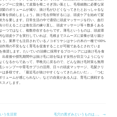
ャンプーに交換して皮脂を根こそぎ洗い落とし、毛母細胞に必要な栄
頭髪のボリュームが減り、抜け毛がひどくなってきたとおっしゃるな
栄養を供給しましょう。抜け毛を抑制するには、頭皮ケアを始めて髪
努力を要します。日常生活の中で適切に頭皮マッサージを行い、血行
執り行えることは食生活の練り直し、頭皮マッサージ等々数多くある
は一つではなく、複数存在するからです。薄毛というものは、頭皮環
的な頭皮ケアを実行していれば、毛根までスムーズに栄養が送り届け
ょう。業界でも注目されているノコギリヤシはヤシの木の一種で100%
副作用の不安もなく育毛を促進することが可能であるとされていま
療を推奨します。たいていの治療に採用するプロペシアには抜け毛を食
。出産後や授乳期間中は抜け毛に頭を悩ます女性が目立つようになり
なくなるからであって、早晩元に戻るので、どんな抜け毛対策も無用
毛シャンプーや育毛サプリの活用、日々の頭皮マッサージ、毛髪クリ
ーは多様です。「最近毛が抜けやすくなってきたみたいだ」、「つむ
ボリュームが感じられない」などの自覚がある人は、育毛に挑戦する
ススメします。
いう生活習
毛穴の黒ずみというものは…。
→