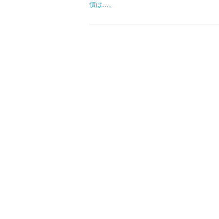
慣は…。
o
s
t
n
a
v
i
g
a
t