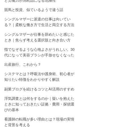
と労働力が消耗品になる危険性
競馬と投資、似ているようで違う話
シングルマザーに派遣の仕事は向いてい
る？｜柔軟な働き方で生活と両立する方法
シングルマザーが仕事を辞めたいと感じた
とき｜焦らず考える選択肢と向き合い方
指でなぞるような心地よさがうれしい。30
代になって美容ブラシが手放せなくなった
出産旅行、これから？
システマとは？呼吸法や護身術、初心者が
知りたい特徴をわかりやすく解説
副業ブログを続けるコツとAI活用のすすめ
浮気調査とは何をするのか｜疑いを抱えた
ときに知っておきたい証拠・費用・探偵選
びの基本
看護師の転職が多い理由とは？現場の実情
と背景を考える