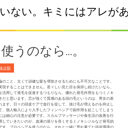
いない。キミにはアレが
使うのなら…。
未分類
論のこと、太くて頑健な髪を増加させるためにも不可欠なことです。
実現することはできません。若々しい見た目を保持し続けたいなら、
を活用して発毛を促進するつもりなら、優れた発毛作用をもつミノキ
きだと思います。芯が強くて質感のある頭の毛というのは、男女の差
れます。日々の頭皮ケアで血行を促して、抜け毛が増えるのを抑止し
て、個人輸入により入手したフィンペシアで副作用を起こしてしまう
には細心の注意が必要です。スカルプマッサージや食生活の改善を行
用していきたいのが、血液の巡りを良くするミノキシジルなど発毛効
です。プロペシアを使うのなら、それと一緒に荒れ果てた頭皮環境の