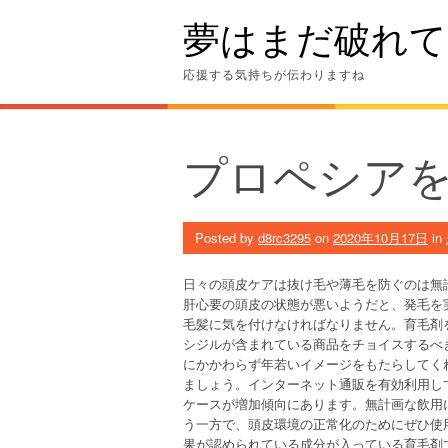
Skip
夢はまだ破れて
to
content
応援する気持ちが伝わりますね
プロペシアを
Posted by
d8rc3295
on
2020年10月17日
in
日々の頭皮ケアは抜け毛や薄毛を防ぐのは無
肝心要の頭皮の状態が悪いようだと、発毛を
毛髪に気を付けなければなりません。育毛剤
シジルが含まれている商品をチョイスするべ
にかかわらず年若いイメージをもたらしてく
ましょう。インターネット通販を有効利用し
ケースが増加傾向にあります。無計画な飲用
う一方で、頭皮環境の正常化のためにぜひ使
果が認められている成分が入っている育毛剤