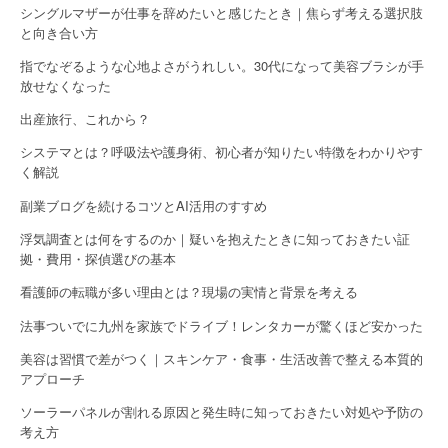
シングルマザーが仕事を辞めたいと感じたとき｜焦らず考える選択肢
と向き合い方
指でなぞるような心地よさがうれしい。30代になって美容ブラシが手
放せなくなった
出産旅行、これから？
システマとは？呼吸法や護身術、初心者が知りたい特徴をわかりやす
く解説
副業ブログを続けるコツとAI活用のすすめ
浮気調査とは何をするのか｜疑いを抱えたときに知っておきたい証
拠・費用・探偵選びの基本
看護師の転職が多い理由とは？現場の実情と背景を考える
法事ついでに九州を家族でドライブ！レンタカーが驚くほど安かった
美容は習慣で差がつく｜スキンケア・食事・生活改善で整える本質的
アプローチ
ソーラーパネルが割れる原因と発生時に知っておきたい対処や予防の
考え方