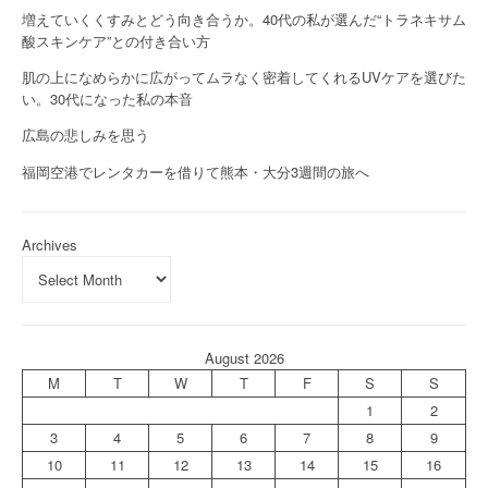
増えていくくすみとどう向き合うか。40代の私が選んだ“トラネキサム
酸スキンケア”との付き合い方
肌の上になめらかに広がってムラなく密着してくれるUVケアを選びた
い。30代になった私の本音
広島の悲しみを思う
福岡空港でレンタカーを借りて熊本・大分3週間の旅へ
Archives
August 2026
M
T
W
T
F
S
S
1
2
3
4
5
6
7
8
9
10
11
12
13
14
15
16