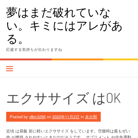
Skip
夢はまだ破れていな
to
content
い。キミにはアレがあ
る。
応援する気持ちが伝わりますね
エクササイズ はOK
Posted by
d8rc3295
on
2020年11月2日
in
未分類
近頃 は昼飯 前に軽いエクササイズ をしています。空腹時は最もぜい
肉 が燃焼 されやすいときなのだそうです。 サプリメント や金魚運動