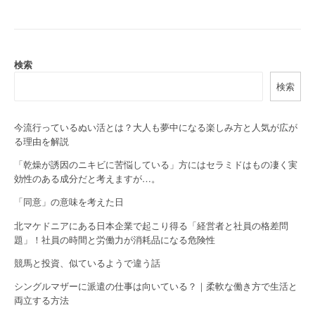
t
n
a
検索
検索
v
i
今流行っているぬい活とは？大人も夢中になる楽しみ方と人気が広が
g
る理由を解説
a
「乾燥が誘因のニキビに苦悩している」方にはセラミドはもの凄く実
効性のある成分だと考えますが…。
t
「同意」の意味を考えた日
i
北マケドニアにある日本企業で起こり得る「経営者と社員の格差問
o
題」！社員の時間と労働力が消耗品になる危険性
競馬と投資、似ているようで違う話
n
シングルマザーに派遣の仕事は向いている？｜柔軟な働き方で生活と
両立する方法