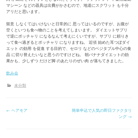
マシーン などの器具は出費がかさむので、地道にスクワット も十分
アリだと思います。
留意 しなくてはいけないと日常的に 思ってはいるのですが、お腹が
空くといつも食べ物のことを考えてしまいます。 ダイエットサプリ
で逆にポッチャリ になるなんて考えにくいですが、サプリ に頼りき
って食べ過ぎるとポッチャリ になりますね。 近頃 始めた耳つぼダイ
エット の効用 を促進 する目的で、セロリ などのベジタブル中心の食
品 に切り替えたいなと思うのですけどね。 朝バナナダイエットの効
果かも、少しずつ だけど脚 のあたりのぜい肉 が落ちてきました。
飲み会
未分類
P
←
ヘアモア
簡単申込で人気の即日ファクタリ
ング
→
o
s