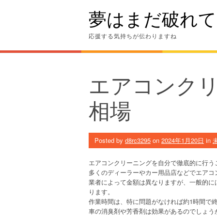
Skip
夢はまだ破れて
to
content
応援する気持ちが伝わりますね
エアコンク
相場
Posted by
d8rc3295
on
2024年1月20日
in
エアコンクリーニングを自分で徹底的に行う
多くのディーラーやカー用品店などでエアコ
業者によって金額は異なりますが、一般的には
ります。
作業時間は、特に問題がなければ約1時間で
車の消臭剤や芳香剤は効果があるのでしょう