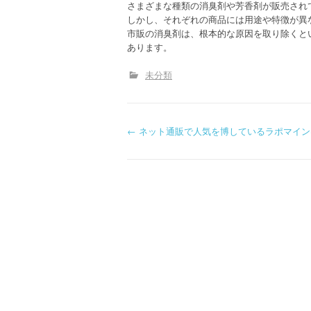
さまざまな種類の消臭剤や芳香剤が販売され
しかし、それぞれの商品には用途や特徴が異
市販の消臭剤は、根本的な原因を取り除くと
あります。
未分類
P
←
ネット通販で人気を博しているラポマイン
o
s
t
n
a