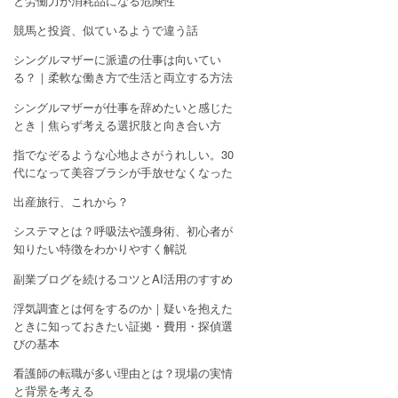
と労働力が消耗品になる危険性
競馬と投資、似ているようで違う話
シングルマザーに派遣の仕事は向いてい
る？｜柔軟な働き方で生活と両立する方法
シングルマザーが仕事を辞めたいと感じた
とき｜焦らず考える選択肢と向き合い方
指でなぞるような心地よさがうれしい。30
代になって美容ブラシが手放せなくなった
出産旅行、これから？
システマとは？呼吸法や護身術、初心者が
知りたい特徴をわかりやすく解説
副業ブログを続けるコツとAI活用のすすめ
浮気調査とは何をするのか｜疑いを抱えた
ときに知っておきたい証拠・費用・探偵選
びの基本
看護師の転職が多い理由とは？現場の実情
と背景を考える