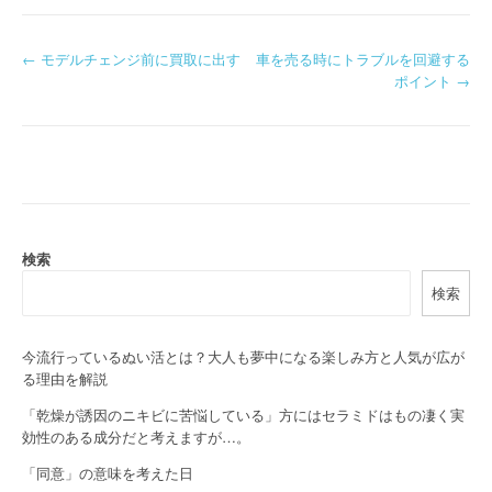
P
←
モデルチェンジ前に買取に出す
車を売る時にトラブルを回避する
ポイント
→
o
s
t
n
a
検索
検索
v
i
今流行っているぬい活とは？大人も夢中になる楽しみ方と人気が広が
g
る理由を解説
a
「乾燥が誘因のニキビに苦悩している」方にはセラミドはもの凄く実
効性のある成分だと考えますが…。
t
「同意」の意味を考えた日