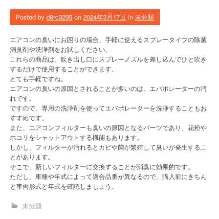
Posted by
d8rc3295
on
2024年3月17日
in
未分類
エアコンの臭いにお困りの場合、手軽に使えるスプレータイプの除菌
消臭剤や洗浄剤をお試しください。
これらの商品は、吹き出し口にスプレーノズルを差し込んでひと吹き
するだけで使用することができます。
とても手軽ですね。
エアコンの臭いの原因とされることが多いのは、エバポレーターの汚
れです。
ですので、専用の洗浄剤を使ってエバポレーターを洗浄することもお
すすめです。
また、エアコンフィルターも臭いの原因となるパーツであり、花粉や
ホコリをシャットアウトする機能もあります。
しかし、フィルターが汚れるとカビや菌が繁殖して臭いが発生するこ
とがあります。
そこで、新しいフィルターに交換することが消臭に効果的です。
ただし、車種や年式によって適合品番が異なるので、購入前にきちん
と車両形式と年式を確認しましょう。
未分類