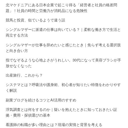
i
北マケドニアにある日本企業で起こり得る「経営者と社員の格差問
o
題」！社員の時間と労働力が消耗品になる危険性
競馬と投資、似ているようで違う話
n
シングルマザーに派遣の仕事は向いている？｜柔軟な働き方で生活と
両立する方法
シングルマザーが仕事を辞めたいと感じたとき｜焦らず考える選択肢
と向き合い方
指でなぞるような心地よさがうれしい。30代になって美容ブラシが手
放せなくなった
出産旅行、これから？
システマとは？呼吸法や護身術、初心者が知りたい特徴をわかりやす
く解説
副業ブログを続けるコツとAI活用のすすめ
浮気調査とは何をするのか｜疑いを抱えたときに知っておきたい証
拠・費用・探偵選びの基本
看護師の転職が多い理由とは？現場の実情と背景を考える