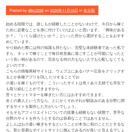
Posted by
d8rc3295
on
2020年11月10日
in
未分類
始める段階では、誰しもが経験したことがないわけで、今日から稼ぐ
ために必要なことを身に付けていけばよいと思います。「興味がある
か？」「いくら儲けたいか？」といった所から選択することをおすす
めしています。
やり始めた際には何の知識も持たない、完璧な未経験者であった私で
すら、ネットで稼ぐことで毎日有意義に過ごすことが可能になったと
いう良い例があるので、完全なる何の力もない人でも心配しなくても
よいのです。
こちらの情報商材サイトは、ウェブ上にあるバナー広告をクリックす
るとか各種アプリをDLしたりすることでお
小遣いを稼ぐものです。こういったサイトは色々あり主婦でも学生で
も取り組むことができますから、
営々とケットマネーを稼ぎたい方にはおすすめできます。
全くの素人という方なら、とにかくそれぞれが馴染みのある分野に関
するサイトを製作した方がいいでしょう。
そもそもアフィリエイトについての技量も経験もない状態で、苦手な
分野のサイトを作ろうとするのは容易なことではありません。
よしんばお小遣い稼ぎをするということが本当に初のことだとするな
ら、割と容易なポイントサイトに挑んでみるのが良いと言えるでしょ