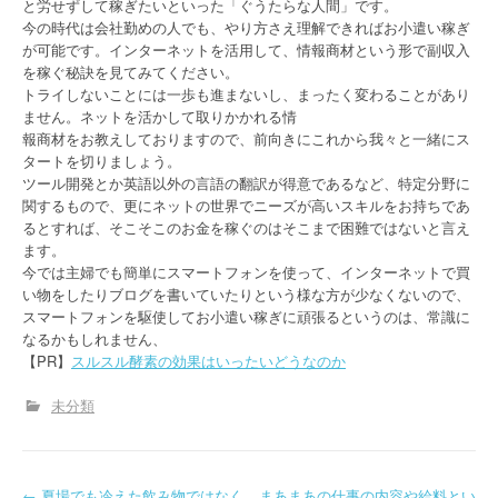
と労せずして稼ぎたいといった「ぐうたらな人間」です。
今の時代は会社勤めの人でも、やり方さえ理解できればお小遣い稼ぎ
が可能です。インターネットを活用して、情報商材という形で副収入
を稼ぐ秘訣を見てみてください。
トライしないことには一歩も進まないし、まったく変わることがあり
ません。ネットを活かして取りかかれる情
報商材をお教えしておりますので、前向きにこれから我々と一緒にス
タートを切りましょう。
ツール開発とか英語以外の言語の翻訳が得意であるなど、特定分野に
関するもので、更にネットの世界でニーズが高いスキルをお持ちであ
るとすれば、そこそこのお金を稼ぐのはそこまで困難ではないと言え
ます。
今では主婦でも簡単にスマートフォンを使って、インターネットで買
い物をしたりブログを書いていたりという様な方が少なくないので、
スマートフォンを駆使してお小遣い稼ぎに頑張るというのは、常識に
なるかもしれません、
【PR】
スルスル酵素の効果はいったいどうなのか
未分類
←
夏場でも冷えた飲み物ではなく
まあまあの仕事の内容や給料とい