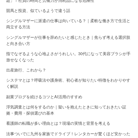
題」！社員の時間と労働力が消耗品になる危険性
n
競馬と投資、似ているようで違う話
シングルマザーに派遣の仕事は向いている？｜柔軟な働き方で生活と
両立する方法
シングルマザーが仕事を辞めたいと感じたとき｜焦らず考える選択肢
と向き合い方
指でなぞるような心地よさがうれしい。30代になって美容ブラシが手
放せなくなった
出産旅行、これから？
システマとは？呼吸法や護身術、初心者が知りたい特徴をわかりやす
く解説
副業ブログを続けるコツとAI活用のすすめ
浮気調査とは何をするのか｜疑いを抱えたときに知っておきたい証
拠・費用・探偵選びの基本
看護師の転職が多い理由とは？現場の実情と背景を考える
法事ついでに九州を家族でドライブ！レンタカーが驚くほど安かった