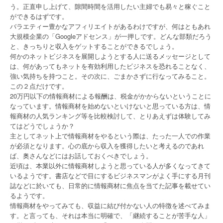
う。正直申し上げて、隙間時間を活用したい主婦でも易々と稼ぐこと
ができるはずです。
バラエティー豊かなアフィリエイトがあるわけですが、何はともあれ
大規模企業の「Googleアドセンス」が一押しです。どんな部類だろう
と、きっちりと収入をゲットすることができるでしょう。
何かのネットビジネスを展開しようとする人に送るメッセージとして
は、何があってもネットを有効利用したビジネスを恐れることなく、
強い気持ちを持つこと。その次に、ごまかさずに行なってみること。
この２点だけです。
20万円以下の情報商材による報酬は、税金がかからないということに
なっています。情報商材を始めないといけないと思っている方は、情
報商材の人気ランキング等を比較検討して、とりあえずは体験してみ
てはどうでしょうか？
主としてネット上で情報商材をやるという際は、たった一人での作業
が必須となります。心の底から収入を獲得したいと考えるのであれ
ば、奥さんなどにはお話しておくべきでしょう。
近頃は、本業以外に情報商材しようと思っている人が多くなってきて
いるようです。書店などで目にするビジネスマンがよく手にする月刊
誌などに於いても、日常的に情報商材に焦点を当てた記事を載せてい
るようです。
情報商材をやってみても、収益に結び付かない人の特徴を述べてみま
す。と言っても、それは本当に明確で、「継続することが苦手な人」