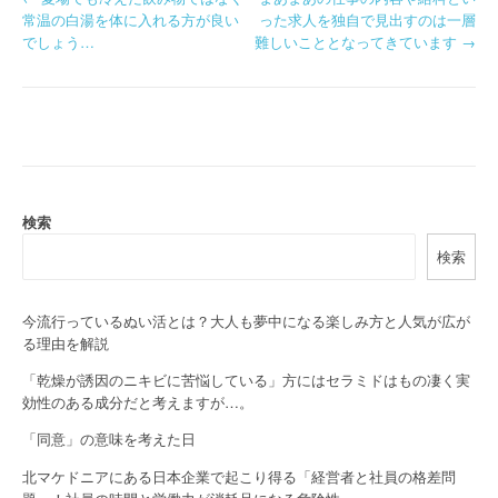
P
常温の白湯を体に入れる方が良い
った求人を独自で見出すのは一層
o
でしょう…
難しいこととなってきています
→
s
t
n
a
検索
v
検索
i
g
今流行っているぬい活とは？大人も夢中になる楽しみ方と人気が広が
る理由を解説
a
「乾燥が誘因のニキビに苦悩している」方にはセラミドはもの凄く実
t
効性のある成分だと考えますが…。
i
「同意」の意味を考えた日
o
北マケドニアにある日本企業で起こり得る「経営者と社員の格差問