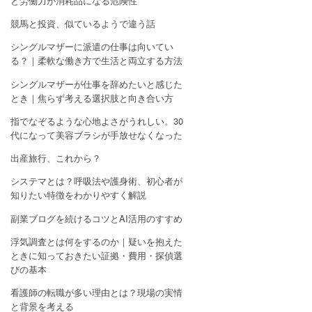
と労働力が消耗品になる危険性
競馬と投資、似ているようで違う話
シングルマザーに派遣の仕事は向いてい
る？｜柔軟な働き方で生活と両立する方法
シングルマザーが仕事を辞めたいと感じた
とき｜焦らず考える選択肢と向き合い方
指でなぞるような心地よさがうれしい。30
代になって美容ブラシが手放せなくなった
出産旅行、これから？
システマとは？呼吸法や護身術、初心者が
知りたい特徴をわかりやすく解説
副業ブログを続けるコツとAI活用のすすめ
浮気調査とは何をするのか｜疑いを抱えた
ときに知っておきたい証拠・費用・探偵選
びの基本
看護師の転職が多い理由とは？現場の実情
と背景を考える