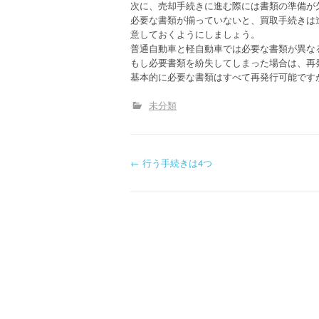
次に、売却手続きに進む際には書類の準備が
必要な書類が揃っていないと、買取手続きは
意しておくようにしましょう。
普通自動車と軽自動車では必要な書類が異な
もし必要書類を紛失してしまった場合は、再
基本的に必要な書類はすべて再発行可能です
未分類
P
←
行う手続きは4つ
o
s
t
n