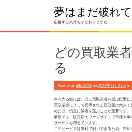
Skip
夢はまだ破れて
to
content
応援する気持ちが伝わりますね
どの買取業
る
Posted by
d8rc3295
on
2024年11月21日
in
車を売る際には、次に買取業者を選ぶ段階に
買取業者によって提示される買取額は大きく
めには、慎重に業者を選ぶことが重要です。
最近では、販売店のウェブサイトで車種や年
サービスも増えています。
このサービスは無料で利用できるため、売却