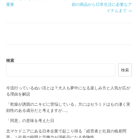
P
重要
節の商品から日常生活に必要なア
o
イテムまで
→
s
t
n
a
検索
v
検索
i
g
今流行っているぬい活とは？大人も夢中になる楽しみ方と人気が広が
る理由を解説
a
「乾燥が誘因のニキビに苦悩している」方にはセラミドはもの凄く実
t
効性のある成分だと考えますが…。
i
「同意」の意味を考えた日
o
北マケドニアにある日本企業で起こり得る「経営者と社員の格差問
題」！社員の時間と労働力が消耗品になる危険性