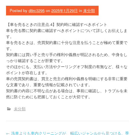
Posted by
d8rc3295
on
2025年1月29日
in
未分類
【車を売るときの注意点.4】契約時に確認すべきポイント
車を売る際に契約書に確認すべきポイントについて詳しくお伝えしま
す。
車を売るときは、売買契約書に十分な注意を払うことが極めて重要で
す。
契約書には買い手と売り手の権利や義務が明記されるため、中身をし
っかり確認することが肝要です。
そのほかにも、支払い方法やクーリングオフ制度の有無など、様々な
ポイントが存在します。
車の売買契約書は、買主と売主の権利や義務を明確にする非常に重要
な文書であり、重要な情報が記載されています。
契約書の内容に不明な点がある場合は、事前に確認し、トラブルを未
然に防ぐためにも把握しておくことが大切です。
未分類
←
洗車よりも車内クリーニングが
幅広いジャンルから見つける、季