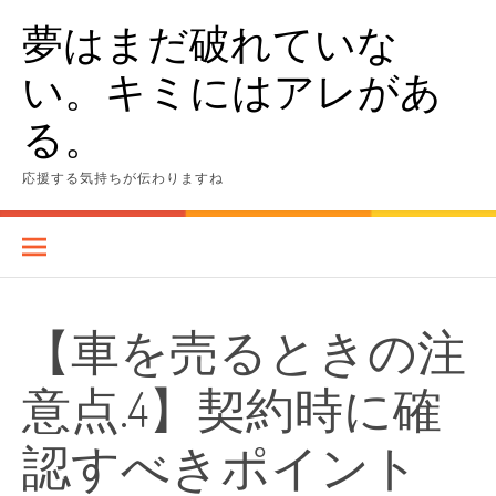
Skip
夢はまだ破れていな
to
content
い。キミにはアレがあ
る。
応援する気持ちが伝わりますね
【車を売るときの注
意点.4】契約時に確
認すべきポイント