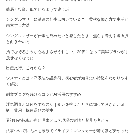
n
競馬と投資、似ているようで違う話
シングルマザーに派遣の仕事は向いている？｜柔軟な働き方で生活と
両立する方法
シングルマザーが仕事を辞めたいと感じたとき｜焦らず考える選択肢
と向き合い方
指でなぞるような心地よさがうれしい。30代になって美容ブラシが手
放せなくなった
出産旅行、これから？
システマとは？呼吸法や護身術、初心者が知りたい特徴をわかりやす
く解説
副業ブログを続けるコツとAI活用のすすめ
浮気調査とは何をするのか｜疑いを抱えたときに知っておきたい証
拠・費用・探偵選びの基本
看護師の転職が多い理由とは？現場の実情と背景を考える
法事ついでに九州を家族でドライブ！レンタカーが驚くほど安かった