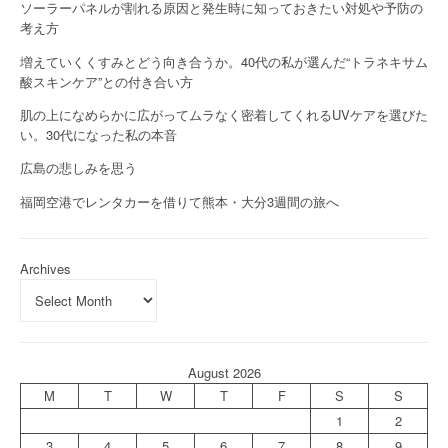
ソーラーパネルが割れる原因と発生時に知っておきたい対処や予防の
考え方
増えていくくすみとどう向き合うか。40代の私が選んだ“トラネキサム
酸スキンケア”との付き合い方
肌の上になめらかに広がってムラなく密着してくれるUVケアを選びた
い。30代になった私の本音
広島の悲しみを思う
福岡空港でレンタカーを借りて熊本・大分3週間の旅へ
Archives
August 2026
M
T
W
T
F
S
S
1
2
3
4
5
6
7
8
9