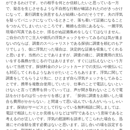
ができるわけです。その相手を何とか信頼したいと思っている一方
で、疑念を生じさせるような不自然な行動が確認されたのがきっかけ
になって、素行調査を決意する人が結構いるのだそうです。夫の浮気
を疑ってパニックになっているときこそ、落ち着いて証拠になること
をつかんでしまいたいところです。離婚も念頭にあるなら、一層浮気
現場の写真であるとか、揺るがぬ証拠集めをしなくてはなりません。
ご自分の力でご主人や彼氏の浮気チェックをやってみるのは気が進ま
ないのならば、調査のスペシャリストである探偵に調査を頼むのもア
リでしょう。仮に浮気だった場合は、決定的な証拠を収集してくれる
と思います。当然のことでありますが、調査の後に、調査費用の支払
いをする義務が生じるのではありますが、すぐには払えないという方
もいて当然です。探偵料金のクレジットカードでの支払いや後払いに
も対応してくれるようなありがたいところもあります。浮気に関して
調査をしてもらうより先に、ひとまず自ら浮気チェックをしてみるこ
とです。携帯を複数台使用していたり、仕事のことで電話しないとい
けないと言って携帯を持っていっては、声が聞き取れないところで電
話をかけるのは引っかかりを感じます。「探偵に調査をお願いした場
合も費用がかからない」と間違って思い込んでいる人がいらっしゃい
ます。探偵がサービスとして行なっている無料相談に関しましては、
電話で相談したりとか見積もりなどは“0円”であるという意味であると
考えるのが正しいです。浮気の慰謝料を請求してこられた場合も、迅
速にその金額を渡す必要はないと思います。話し合いの場を設定する