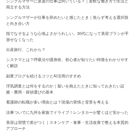
シングルマザーに派遣の仕事は向いている？｜柔軟な働き方で生活と
両立する方法
シングルマザーが仕事を辞めたいと感じたとき｜焦らず考える選択肢
と向き合い方
指でなぞるような心地よさがうれしい。30代になって美容ブラシが手
放せなくなった
出産旅行、これから？
システマとは？呼吸法や護身術、初心者が知りたい特徴をわかりやす
く解説
副業ブログを続けるコツとAI活用のすすめ
浮気調査とは何をするのか｜疑いを抱えたときに知っておきたい証
拠・費用・探偵選びの基本
看護師の転職が多い理由とは？現場の実情と背景を考える
法事ついでに九州を家族でドライブ！レンタカーが驚くほど安かった
美容は習慣で差がつく｜スキンケア・食事・生活改善で整える本質的
アプローチ