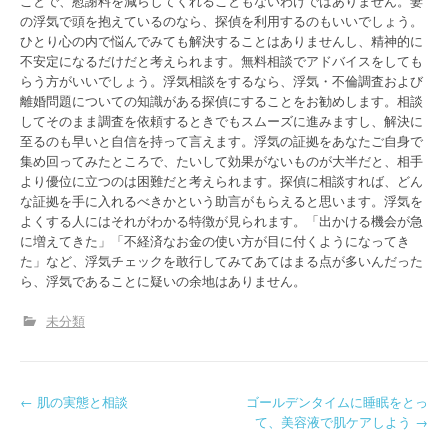
ことで、慰謝料を減らしてくれることもないわけではありません。妻
の浮気で頭を抱えているのなら、探偵を利用するのもいいでしょう。
ひとり心の内で悩んでみても解決することはありませんし、精神的に
不安定になるだけだと考えられます。無料相談でアドバイスをしても
らう方がいいでしょう。浮気相談をするなら、浮気・不倫調査および
離婚問題についての知識がある探偵にすることをお勧めします。相談
してそのまま調査を依頼するときでもスムーズに進みますし、解決に
至るのも早いと自信を持って言えます。浮気の証拠をあなたご自身で
集め回ってみたところで、たいして効果がないものが大半だと、相手
より優位に立つのは困難だと考えられます。探偵に相談すれば、どん
な証拠を手に入れるべきかという助言がもらえると思います。浮気を
よくする人にはそれがわかる特徴が見られます。「出かける機会が急
に増えてきた」「不経済なお金の使い方が目に付くようになってき
た」など、浮気チェックを敢行してみてあてはまる点が多いんだった
ら、浮気であることに疑いの余地はありません。
未分類
P
←
肌の実態と相談
ゴールデンタイムに睡眠をとっ
て、美容液で肌ケアしよう
→
o